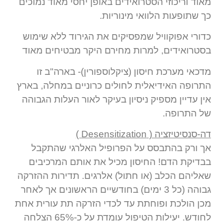
מאוד וריכוזי הסטרואידים באופן יחסי מאוד נמוכים
כך שתופעות הלוואי מינוריות.
כדורי אפוקוויל שמפסיקים את הגירוד ללא שימוש
בסטרואידים, למרות מחירם היקר מבטיחים מאוד
מדכאי מערכת חיסון (ציקלוספורין)- בארה"ב זו
התרופה האידיאלית לחולים כרוניים במחלה, בארץ
אין עדיין מספיק ניסיון בעיקר לאור העלות הגבוהה
של התרופה.
דה-סנסיטיזציה ( Desensitization )
אך ורק בהתבסס על הפרופיל האלרגי שהתקבל
בבדיקת הדם! החיסון מכיל את אותם המרכיבים
שאליהם הכלב (או חתול) אלרגים. תדירות ההזרקה
גבוהה (כל 3 ימים) בחודשיים הראשונים אך לאחר
מכן הולכת ופוחתת עד לכדי הזרקה תת עורית אחת
לחודש. יעילות הטיפול עומדת על כ-65% הצלחה