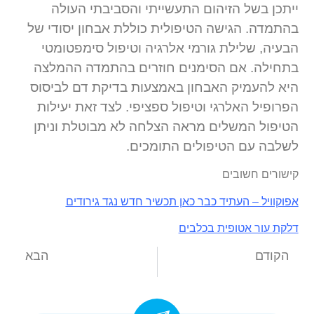
ייתכן בשל הזיהום התעשייתי והסביבתי העולה
בהתמדה. הגישה הטיפולית כוללת אבחון יסודי של
הבעיה, שלילת גורמי אלרגיה וטיפול סימפטומטי
בתחילה. אם הסימנים חוזרים בהתמדה ההמלצה
היא להעמיק האבחון באמצעות בדיקת דם לביסוס
הפרופיל האלרגי וטיפול ספציפי. לצד זאת יעילות
הטיפול המשלים מראה הצלחה לא מבוטלת וניתן
לשלבה עם הטיפולים התומכים.
קישורים חשובים
אפוקוויל – העתיד כבר כאן תכשיר חדש נגד גירודים
דלקת עור אטופית בכלבים
הקודם
הבא
תסמונת קושינג בכלבים – מחלת קושינג בכלבים.
תת פעילות בלוטת התריס בכלבים – היפוטירואידיזם בכלבים