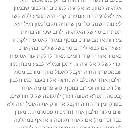
אלרגיה למזון, או אלרגיה למרכיב החלבוני שבמזון.
אין לאלרגיה הזו עונתיות, קרי- היא תופיע ללא קשר
לעונות השנה. כל זמן שהחיה תקבל מזון רגיל היא
תפתח ביטוי של האלרגיה, לרוב שכיחה בחיות
צעירות או מבוגרות. בנוסף בניגוד לאטופי דלקת זו
עשויה גם לבוא לידי ביטוי בשלשולים ובהקאות.
כאמור אזורי הגרד דומים מאוד לדלקת עור אטופית,
וכדי לשלול אלרגיה זו, ייתכן ונמליץ לבצע מבחן מזון
שבמסגרתו החיה תקבל לאכול מזון המורכב מסוג
חלבון אחד שהכלב לא נחשף אליו בעבר כמו חלבון
של דג, ברווז וכיו"ב. בנוסף, סוג פחמימה אחת
(בטטה, תפו"א אפונה ועוד) לתקופה של 3 חודשים.
בפרק זמן זה החיה תקבל אך ורק את האוכל הזה ולא
שום מקור חלבון אחר (חתיכות פסטרמה… מעדן
כבד וכדומה) אם לאחר תקופה זו או אף במהלכה
לא נצפה שום שינוי במאפייני העור קרוב לוודאי