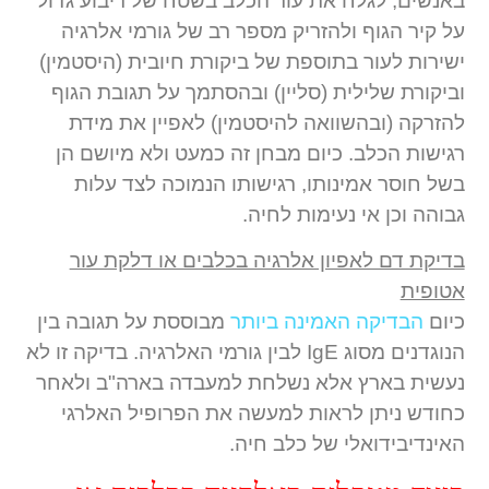
באנשים, לגלח את עור הכלב בשטח של ריבוע גדול
על קיר הגוף ולהזריק מספר רב של גורמי אלרגיה
ישירות לעור בתוספת של ביקורת חיובית (היסטמין)
וביקורת שלילית (סליין) ובהסתמך על תגובת הגוף
להזרקה (ובהשוואה להיסטמין) לאפיין את מידת
רגישות הכלב. כיום מבחן זה כמעט ולא מיושם הן
בשל חוסר אמינותו, רגישותו הנמוכה לצד עלות
גבוהה וכן אי נעימות לחיה.
בדיקת דם לאפיון אלרגיה בכלבים או דלקת עור
אטופית
כיום
הבדיקה האמינה ביותר
מבוססת על תגובה בין
הנוגדנים מסוג IgE לבין גורמי האלרגיה. בדיקה זו לא
נעשית בארץ אלא נשלחת למעבדה בארה"ב ולאחר
כחודש ניתן לראות למעשה את הפרופיל האלרגי
האינדיבידואלי של כלב חיה.