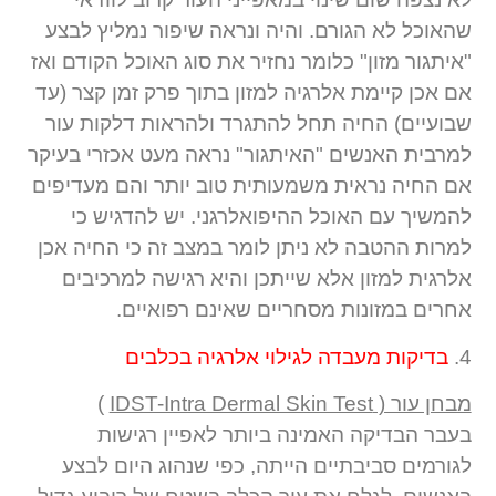
שהאוכל לא הגורם. והיה ונראה שיפור נמליץ לבצע
"איתגור מזון" כלומר נחזיר את סוג האוכל הקודם ואז
אם אכן קיימת אלרגיה למזון בתוך פרק זמן קצר (עד
שבועיים) החיה תחל להתגרד ולהראות דלקות עור
למרבית האנשים "האיתגור" נראה מעט אכזרי בעיקר
אם החיה נראית משמעותית טוב יותר והם מעדיפים
להמשיך עם האוכל ההיפואלרגני. יש להדגיש כי
למרות ההטבה לא ניתן לומר במצב זה כי החיה אכן
אלרגית למזון אלא שייתכן והיא רגישה למרכיבים
אחרים במזונות מסחריים שאינם רפואיים.
4.
בדיקות מעבדה לגילוי אלרגיה בכלבים
מבחן עור ( IDST-Intra Dermal Skin Test
)
בעבר הבדיקה האמינה ביותר לאפיין רגישות
לגורמים סביבתיים הייתה, כפי שנהוג היום לבצע