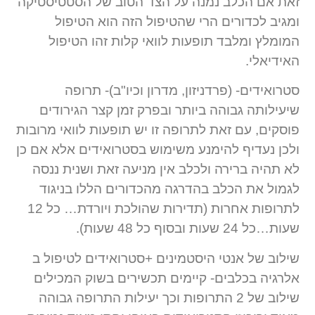
זאת אם הכלב נמנה על הצד הטוב של הסטטיסטיקה
ומגיב לכדורים הרי שהטיפול הזה הוא הטיפול
המומלץ ומלבד תופעות לוואי קלות זהו הטיפול
האידיאלי.
סטרואידים- (פרדניזון, מדרון וכיו"ב)- תרופה
שיעילותה גבוהה ביותר ובפרק זמן קצר הגירודים
פוסקים, עם זאת לתרופה זו יש תופעות לוואי מרובות
ולכן נעדיף להימנע משימוש בסטרואידים אלא אם כן
לא תהיה ברירה ולכלב אין מניעה זאת ושנית ננסה
לגמול את הכלב בהדרגה מהכדורים הללו בניגוד
לתרופות אחרות (תדירות שהולכת ויורדת… כל 12
שעות…כל 24 שעות ובסוף כל 48 שעות).
שילוב של אנטי היסטמינים +סטרואידים לטיפול ב
אלרגיה בכלבים- קיימים תכשירים בשוק המכילים
שילוב של 2 התרופות וכך יעילות התרופה גבוהה