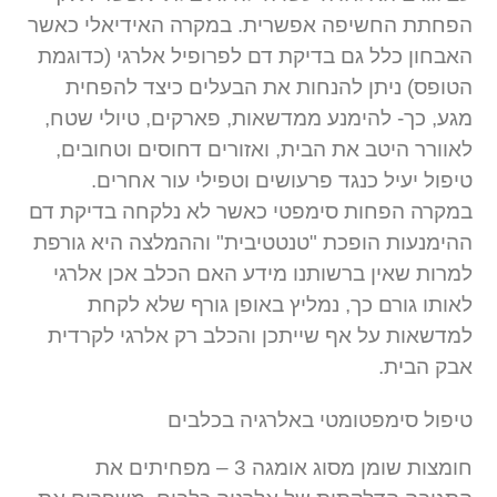
הפחתת החשיפה אפשרית. במקרה האידיאלי כאשר
האבחון כלל גם בדיקת דם לפרופיל אלרגי (כדוגמת
הטופס) ניתן להנחות את הבעלים כיצד להפחית
מגע, כך- להימנע ממדשאות, פארקים, טיולי שטח,
לאוורר היטב את הבית, ואזורים דחוסים וטחובים,
טיפול יעיל כנגד פרעושים וטפילי עור אחרים.
במקרה הפחות סימפטי כאשר לא נלקחה בדיקת דם
ההימנעות הופכת "טנטטיבית" וההמלצה היא גורפת
למרות שאין ברשותנו מידע האם הכלב אכן אלרגי
לאותו גורם כך, נמליץ באופן גורף שלא לקחת
למדשאות על אף שייתכן והכלב רק אלרגי לקרדית
אבק הבית.
טיפול סימפטומטי באלרגיה בכלבים
חומצות שומן מסוג אומגה 3 – מפחיתים את