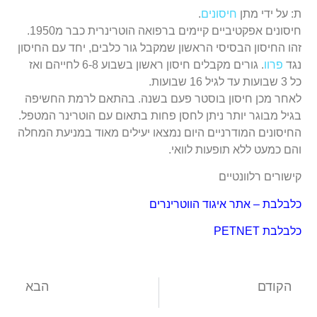
ת: על ידי מתן
חיסונים
.
חיסונים אפקטיביים קיימים ברפואה הוטרינרית כבר מ1950.
זהו החיסון הבסיסי הראשון שמקבל גור כלבים, יחד עם החיסון
נגד
פרוו
. גורים מקבלים חיסון ראשון בשבוע 6-8 לחייהם ואז
כל 3 שבועות עד לגיל 16 שבועות.
לאחר מכן חיסון בוסטר פעם בשנה. בהתאם לרמת החשיפה
בגיל מבוגר יותר ניתן לחסן פחות בתאום עם הוטרינר המטפל.
החיסונים המודרניים היום נמצאו יעילים מאוד במניעת המחלה
והם כמעט ללא תופעות לוואי.
קישורים רלוונטיים
כלבלבת – אתר איגוד הווטרינרים
כלבלבת PETNET
הקודם
הבא
סירוס כלב בלייזר – למה כדאי לכם לעשות זאת אצלנו
טיפול שיניים לכלבים – לא מה שחשבתם