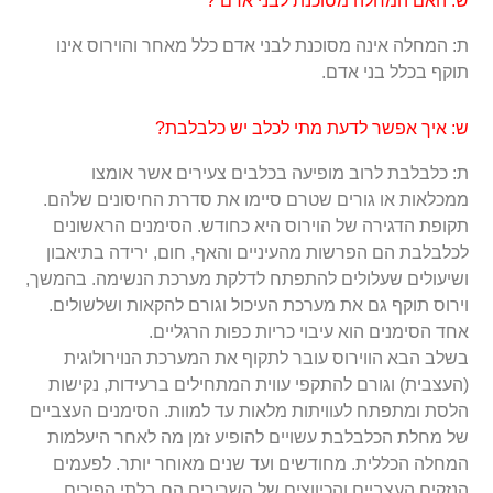
ש: האם המחלה מסוכנת לבני אדם ?
ת: המחלה אינה מסוכנת לבני אדם כלל מאחר והוירוס אינו
תוקף בכלל בני אדם.
ש: איך אפשר לדעת מתי לכלב יש כלבלבת?
ת: כלבלבת לרוב מופיעה בכלבים צעירים אשר אומצו
ממכלאות או גורים שטרם סיימו את סדרת החיסונים שלהם.
תקופת הדגירה של הוירוס היא כחודש. הסימנים הראשונים
לכלבלבת הם הפרשות מהעיניים והאף, חום, ירידה בתיאבון
ושיעולים שעלולים להתפתח לדלקת מערכת הנשימה. בהמשך,
וירוס תוקף גם את מערכת העיכול וגורם להקאות ושלשולים.
אחד הסימנים הוא עיבוי כריות כפות הרגליים.
בשלב הבא הווירוס עובר לתקוף את המערכת הנוירולוגית
(העצבית) וגורם להתקפי עווית המתחילים ברעידות, נקישות
הלסת ומתפתח לעוויתות מלאות עד למוות. הסימנים העצביים
של מחלת הכלבלבת עשויים להופיע זמן מה לאחר היעלמות
המחלה הכללית. מחודשים ועד שנים מאוחר יותר. לפעמים
הנזקים העצביים והכיווצים של השרירים הם בלתי הפיכים.