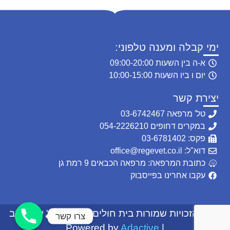
ימי קבלה ומענה טלפוני:
א-ה בין השעות 09:00-20:00
יום ו ביו השעות 10:00-15:00
יצירת קשר
טל' מרפאה 03-6742467
במקרים דחופים 054-2226210
פקס: 03-6781402
דוא"ל: office@regevet.co.il
כתובת המרפאה: מרפאה הכבאים 9 רמת גן
עקבו אחרינו בפייסבוק
© כל הזכויות שמורות בית חולים וטרינרי-דר' שרון רגב
צרו קשר
Adactive
| Powered by