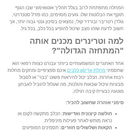
המחלה מתפתחת לרוב בגלל תהליך אוטואימוני שבו הגוף
תוקף את הבלוטות שלו. גזעים מסוימים, כמו פודל סטנדרטי,
גולדן רטריבר ובורדר קולי, נמצאים בסיכון גנטי גבוה יותר, אך
חשוב לדעת שזהו מצב שיכול להופיע בכל כלב, בכל גיל.
למה וטרינרים מכנים אותה
"המתחזה הגדולה"?
אחד האתגרים המשמעותיים ביותר עבורנו כצוות רפואי הוא
שתסמיני
מחלת אדיסון כלבים
אינם ספציפיים ומחקים מחלות
רבות אחרות. הכלב יכול להיראות פשוט "כבוי" או לסבול
מבעיות עיכול שבאות והולכות, מה שעלול להוביל לאבחון
מוטעה כבעיית קיבה רגילה.
סימני אזהרה שחשוב להכיר:
חולשה קיצונית ואדישות:
הכלב מתקשה לקום או
נראה מותש לאחר פעילות מינימלית.
הקאות ושלשולים חוזרים:
תסמינים המופיעים