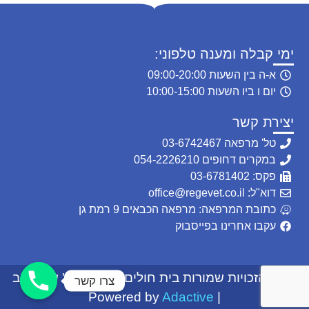
ימי קבלה ומענה טלפוני:
א-ה בין השעות 09:00-20:00
יום ו ביו השעות 10:00-15:00
יצירת קשר
טל' מרפאה 03-6742467
במקרים דחופים 054-2226210
פקס: 03-6781402
דוא"ל: office@regevet.co.il
כתובת המרפאה: מרפאה הכבאים 9 רמת גן
עקבו אחרינו בפייסבוק
© כל הזכויות שמורות בית חולים וטרינרי-דר' שרון רגב
צרו קשר
Adactive
| Powered by