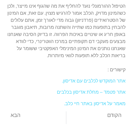
הטיפול ההורמונלי נועד להחליף את מה שהגוף אינו מייצר, ולכן
כשהמינון מדויק, הכלב אמור להרגיש מצוין. עם זאת, אם המינון
של הסטרואידים (פרדניזון) גבוה מדי לאורך זמן, אתם עלולים
להבחין בתופעות כמו שתייה והשתנה מרובות, תיאבון מוגבר
באופן חריג או שינויים באיכות הפרווה. זו בדיוק הסיבה שאנחנו
מבצעים מעקבי דם תקופתיים במרכז הווטרינרי, כדי לוודא
שאנחנו נותנים את המינון המינימלי האפקטיבי ששומר על
בריאות הכלב ללא תופעות לוואי מיותרות.
קישורים :
אתר המוקדש לכלבים עם אדיסון.
אתר פטמד – מחלת אדיסון בכלבים
מאמר על אדיסון באתר חיי כלב.
הקודם
הבא
זנב שמוט בכלב. תסמונת זנב שמוט בכלבי לברדור רטריוור ובכלבי פוינטר
פרעושים וקרציות – 5 הסיבוכים הנפוצים ביותר.