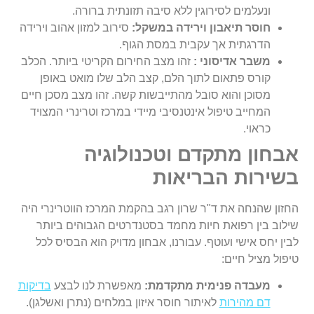
ונעלמים לסירוגין ללא סיבה תזונתית ברורה.
חוסר תיאבון וירידה במשקל:
סירוב למזון אהוב וירידה
הדרגתית אך עקבית במסת הגוף.
משבר אדיסוני :
זהו מצב החירום הקריטי ביותר. הכלב
קורס פתאום לתוך הלם, קצב הלב שלו מואט באופן
מסוכן והוא סובל מהתייבשות קשה. זהו מצב מסכן חיים
המחייב טיפול אינטנסיבי מיידי במרכז וטרינרי המצויד
כראוי.
אבחון מתקדם וטכנולוגיה
בשירות הבריאות
החזון שהנחה את ד"ר שרון רגב בהקמת המרכז הווטרינרי היה
שילוב בין רפואת חיות מחמד בסטנדרטים הגבוהים ביותר
לבין יחס אישי ועוטף. עבורנו, אבחון מדויק הוא הבסיס לכל
טיפול מציל חיים:
מעבדה פנימית מתקדמת:
מאפשרת לנו לבצע
בדיקות
דם מהירות
לאיתור חוסר איזון במלחים (נתרן ואשלגן).