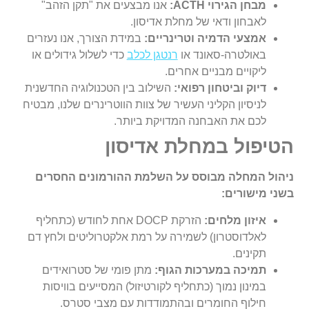
מבחן הגירוי
ACTH:
אנו מבצעים את "תקן הזהב"
לאבחון ודאי של מחלת אדיסון.
אמצעי הדמיה וטרינריים:
במידת הצורך, אנו נעזרים
באולטרה-סאונד או
רנטגן לכלב
כדי לשלול גידולים או
ליקויים מבניים אחרים.
דיוק וביטחון רפואי:
השילוב בין הטכנולוגיה החדשנית
לניסיון הקליני העשיר של צוות הווטרינרים שלנו, מבטיח
לכם את האבחנה המדויקת ביותר.
הטיפול במחלת אדיסון
ניהול המחלה מבוסס על השלמת ההורמונים החסרים
בשני מישורים:
איזון מלחים:
הזרקת DOCP אחת לחודש (כתחליף
לאלדוסטרון) לשמירה על רמת אלקטרוליטים ולחץ דם
תקינים.
תמיכה במערכות הגוף:
מתן פומי של סטרואידים
במינון נמוך (כתחליף לקורטיזול) המסייעים בוויסות
חילוף החומרים ובהתמודדות עם מצבי סטרס.