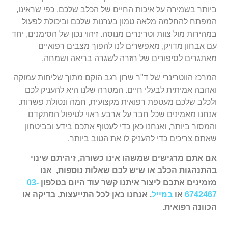
ביותר בשמירה על איכות החיים של הכלב שלכם. כפי שראינו,
המפתח להחלמה מלאה טמון בערנות שלכם וביכולת לפעול
במהירות מול צוות וטרינרים מנוסה. זיהוי נכון של הסימנים, יחד
עם אבחון מדויק, מאפשרים לנו להפוך מצבים רפואיים
מאתגרים לסיפורים של חזרה לשגרה בריאה ושמחה.
המרכז הווטרינרי של ד"ר שרון רגב הוקם מתוך שליחות עמוקה
ואהבה אמיתית לבעלי חיים. המטרה שלנו היא להעניק לכם
ולכלב שלכם מעטפת רפואית מקצועית, חמה ונטולת פשרות.
אנחנו מאמינים שכל חבר על ארבע ראוי לטיפול המתקדם
והמסור ביותר, ואנחנו כאן כדי לעטוף אתכם בידע ובביטחון
שאתם צריכים כדי להעניק לו את הטוב ביותר.
אם אתם מרגישים שמשהו אינו כשורה, זיהיתם שינוי
בהתנהגות הכלב או שיש לכם שאלות נוספות,
אנו
מזמינים אתכם ליצור איתנו קשר עוד היום בטלפון
03-
6742467
או
במייל
.
אנחנו כאן לכל התייעצות, בדיקה או
הכוונה רפואית.