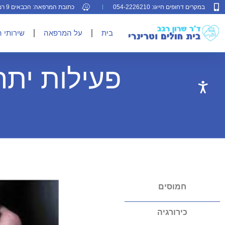
במקרים דחופים חייגו: 054-2226210
כתובת המרפאה: הכבאים 9 רמת גן
בית
על המרפאה
שירותי 
פעילות יתר
חמוסים
כירורגיה