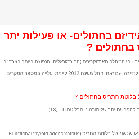
דיזם בחתולים- או פעילות יתר
בחתולים ?
 זוהי המחלה האנדוקרינית (ההורמונאלית) הנפוצה ביותר בארה"ב.
בארץ מסיבה לא ידועה, עדיין נחשבת לנדירה. עם זאת, החל משנת 2012 קיימת עלייה במספר המקרים
 בלוטת התריס בחתולים ?
שת יתר של הורמוני הבלוטה (T3, T4).
הגורם הנפוץ ביותר הוא הגדלה או שגשוג של בלוטת התריס (Functional thyroid adenomatous