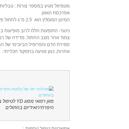
מטמיזול מגיע במספר צורות : טבליות
אפרכסת האוזן.
המינון המומלץ הוא
2.5 מ"ג לחתול פעם עד פעמיים ביום, לפי חומרת הסימנים הקליניים ומצב הכליות.
ניטור- התופעות הללו לרוב מופיעות 
צמוד אחר מצב החתול.
ספירת הדם והפרופיל הביוכימי של ה
אחרות, כגון פגיעה בתפקוד הכלייתי.
מזון רפואי מסוג YD לטיפול
היפרתירואידיזם בחתולים
אפשרויות טיפול נוספות :