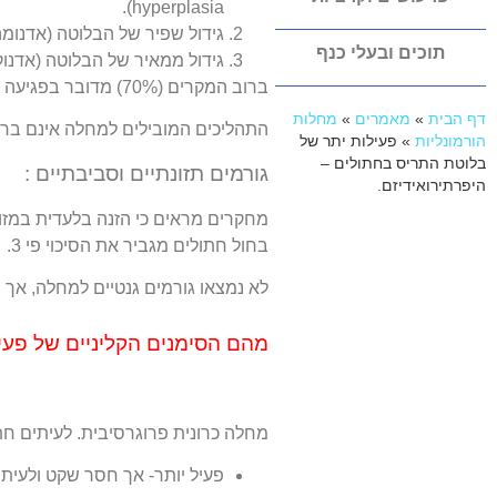
hyperplasia).
גידול שפיר של הבלוטה (אדנומה
תוכים ובעלי כנף
גידול ממאיר של הבלוטה (אדנוקרצינומה)
ברוב המקרים (70%) מדובר בפגיעה דו-צדדית, בשתי אונות הבלוטה.
דף הבית
»
מאמרים
»
מחלות
התהליכים המובילים למחלה אינם ברורי
הורמונליות
»
פעילות יתר של
בלוטת התריס בחתולים –
גורמים תזונתיים וסביבתיים :
היפרתירואידיזם.
בחול חתולים מגביר את הסיכוי פי 3.
לא נמצאו גורמים גנטיים למחלה, אך 
מהם הסימנים הקליניים של פעי
מחלה כרונית פרוגרסיבית. לעיתים חת
פעיל יותר- אך חסר שקט ולעיתי