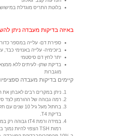
הפרעות קצב גאלופ
בלוטת התריס מוגדלת במישוש (
באיזה בדיקות מעבדה ניתן להש
ספירת דם- עלייה במספר כדורי
ביוכימיה- עלייה באנזימי כבד, 
יתר לחץ דם סיסטמי
בדיקת שתן- לעיתים ללא ממצאים
מוגברות
קיימים בדיקות מעבדה ספציפיו
ניתן במקרים רבים לאבחן את המחלה ע
רמה גבוהה של ההורמון לצד סימ
בחתול מעל גיל 
בדיקת T4.
במידה ורמת tT4 
רמות TSH הצפוי להיות נמוך במחלה.
ב 10% מהמקריםבבדיקת המעבדה רמת T4 לא תהיה חריגה וזאת ממספר סיבות :