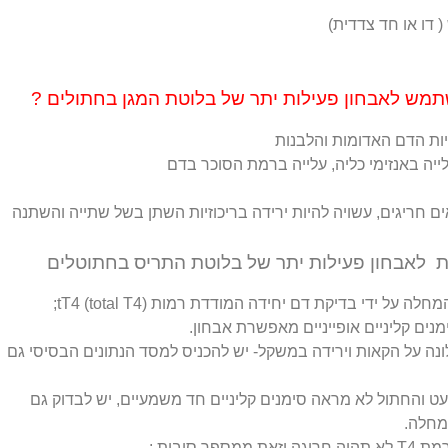
 דו או חד צדדית)
תמש לאבחון פעילות יתר של בלוטת המגן בחתולים ?
ות הדם האדומות והלבנות
עלייה באנזימי כליה, עלייה ברמת הסוכר בדם
 חריגים, עשויה להיות ירידה בריכוזיות השתן בשל שתייה והשתנה
ת לאבחון פעילות יתר של בלוטת התריס בחתוטלים
ל ידי בדיקת דם יחידה המודדת רמות tT4 (total T4);
נים קליניים אופייניים מאפשרת אבחון.
10 שנים עם תלונה על הקאות וירידה במשקל- יש להכניס למסד הנתונים הבסיסי גם
גבוהה רק במעט והחתול לא מראה סימנים קליניים חד משמעיים, יש לבדוק גם