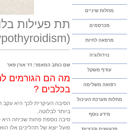
מחלות שיניים
תת פעילות בלו
מכרסמים
(Hypothyroidism- היפותירואידזם )
מרפאה לחיות
נוירולוגיה
שם כותב המאמר: דר אורן פאר
עודף משקל
מה הם הגורמים לת
רפואה משלימה
בכלבים ?
מחלות מערכת העיכול
הסיבה העיקרית לכך היא עקב ת
ביותר לבלוטה.
מידע נוסף
סיבה נוספת פחות שכיחה היא כ
פועל יוצא של תהליכים אלו הוא
פרעושים וקרציות