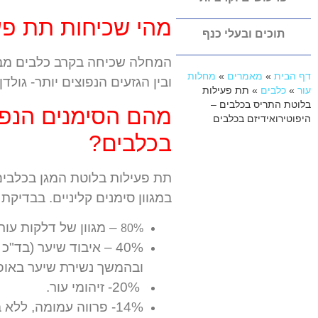
מהי שכיחות תת פע
תוכים ובעלי כנף
המחלה שכיחה בקרב כלבים מבוג
דף הבית
»
מאמרים
»
מחלות
ובין הגזעים הנפוצים יותר- גולדן
עור
»
כלבים
»
תת פעילות
בלוטת התריס בכלבים –
מהם הסימנים הנפו
היפוטירואידיזם בכלבים
בכלבים?
תת פעילות בלוטת המגן בכלבים
במגוון סימנים קליניים. בבדיקת 162 כלבים שאובחנו למחלה נמצאו הסימנים הבאים
– מגוון של דלקות עור.
80%
40% – איבוד שיער (בד
ובהמשך נשירת שיער באופן 
20%- זיהומי עור.
14%- פרווה עמומה, ללא ברק.