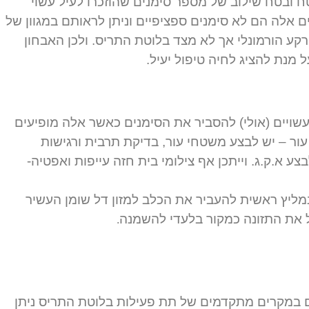
ח ובטח שילוב של מספר סימנים שהוזכרו לעיל עשוי
 אלה הם לא סימנים ספציפיים וניתן לראותם במגוון של
רקע הורמונלי אך לא מצד בלוטת התריס. ולכן האבחון
 מנת להציג לחיה טיפול יעיל.
שויים (אולי) להסביר את הסימנים כאשר אלה מופיעים
ור – יש לבצע משטחי עור, בדיקת תרבית ורגישות
ע א.ק.ג. וייתכן אף צילומי בית חזה עייפות ואפטיה-
מליץ ראשית להעביר את הכלב למזון דל שומן העשיר
ל את התזונה כמקור בלעדי להשמנה
.
ם במקרים מתקדמים של תת פעילות בלוטת התריס ניתן