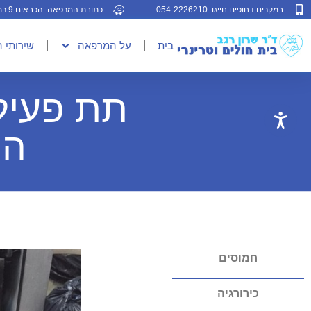
במקרים דחופים חייגו: 054-2226210
כתובת המרפאה: הכבאים 9 רמת גן
בית
על המרפאה
שירותי 
תת פעיל
הי
חמוסים
כירורגיה