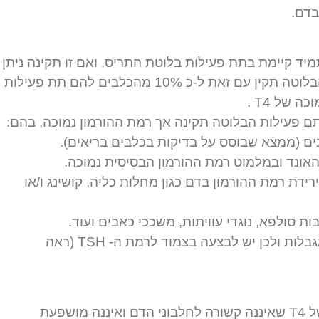
בדם.
T היא כמעט תמיד קיימת בתת פעילות בלוטת התריס. ואם זו תקינה ניתן
כמעט בוודאות לומר שתפקוד הבלוטה תקין עם זאת ל-כ 10% מהכלבים להם תת פעילות
 של T4 .
 פעילות הבלוטה תקינה אך רמת ההורמון נמוכה, בהם:
נים (ממצא שבוסס על בדיקות בכלבים בריאים).
יהאונד ובמלמוט רמת ההורמון הבסיסית נמוכה.
ידת רמת ההורמון בדם כגון מחלות כליה, קושינג ו/או
ת סולפא, נוגדי עוויתות, משככי כאבים ועוד.
לסיכום- בדיקה אמינה אך עם מגבלות ולכן יש לבצעה בצמוד לרמת ה- TSH (ראה
כאמור FREE T4 היא הכמות של T4 שאיננה קשורה לחלבוני הדם ואיננה מושפעת