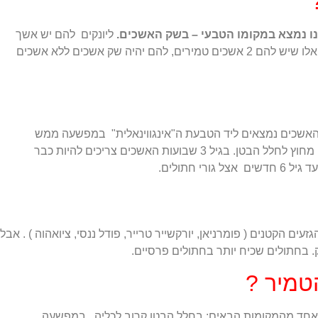
 נמצא במקומו הטבעי – בשק האשכים.
ליונקים להם יש אשך
טמיר ימצא אשך אחד בשק האשכים ואלו שיש להם 2 אשכים טמירים, להם יהיה שק אשכים ללא אשכים
ם האשכים נמצאים ליד הטבעת ה"אינגווינאלית" במפשעה ממש
בכניסה לתעלה מהם האשכים יורדים מחוץ לחלל הבטן. בגיל 3 שבועות האשכים צריכים להיות כבר
י חתולים.
ים הקטנים ( פומרניאן, יורקשייר טרייר, פודל ננסי, ציואהוה ) . אבל
. בחתולים שכיח יותר בחתולים פרסיים.
טמיר ?
 אחד מהמקומות הבאים: בחלל הבטן קרוב לכליה, במפשעה ,