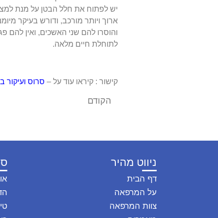
יש לפתוח את חלל הבטן על מנת למצו
ארוך ויותר מורכב, ודורש בעיקר מי
והוסרו להם שני האשכים, ואין להם פגמ
לתוחלת חיים מלאה.
קישור : קיראו עוד על –
סרוס ועיקור 
הקודם
הטיפול ב השמנת יתר בכלבים ובחתולים
ניווט מהיר
סו
דף הבית
או
על המרפאה
הד
צוות המרפאה
טיפ