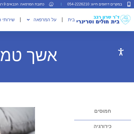
במקרים דחופים חייגו: 054-2226210
כתובת המרפאה: הכבאים 9 רמת גן
בית
על המרפאה
שירותי 
אשך טמיר
חמוסים
כירורגיה