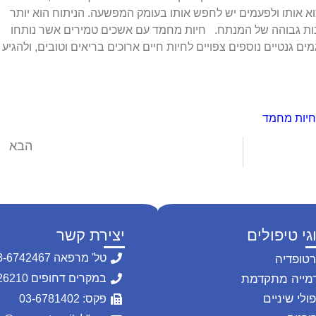
א אותו ולפעמים יש לחפש אותו בעומק המפשעה. הניתוח הוא יותר
ומנות גבוהה של המנתח. חיות מחמד עם אשכים טמירים אשר נותחו
ים גנטיים נוספים צפויים לחיות חיים ארוכים בריאים וטובים, ולהגיע
בחיות מחמד
הבא
וטרינר בתל אביב
גי טיפולים
יצירת קשר
טל' מרפאה 03-6742467
רטופדיה
מייה מתקדמת
במקרים דחופים 054-2226210
ולי שיניים
פקס: 03-6781402