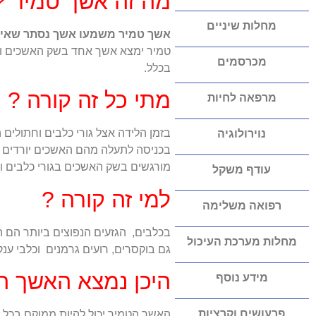
מה זה אשך טמיר ?
מחלות שיניים
אשך טמיר משמעו אשך נסתר שאינו
מכרסמים
בכלל.
מתי כל זה קורה ?
מרפאה לחיות
בזמן הלידה אצל גורי כלבים וחתולי
נוירולוגיה
מורגשים בשק האשכים בגורי כלבים ועד גיל 6 חדשים אצל גור
עודף משקל
למי זה קורה ?
רפואה משלימה
בכלבים, הגזעים הנפוצים ביותר הם הגזע
מחלות מערכת העיכול
גם בוקסרים, רועים גרמנים וכלבי ענק
היכן נמצא האשך ה
מידע נוסף
פרעושים וקרציות
האשך הטמיר יכול להיות ממוקם בכל