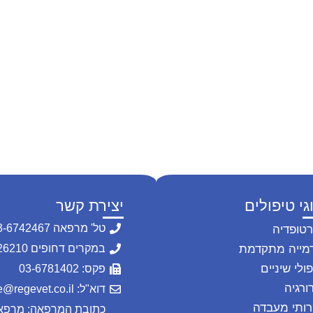
גי טיפולים
יצירת קשר
טל' מרפאה 03-6742467
רטופדיה
מייה מתקדמת
במקרים דחופים 054-2226210
ולי שיניים
פקס: 03-6781402
ורגיה
דוא"ל: office@regevet.co.il
רותי מעבדה