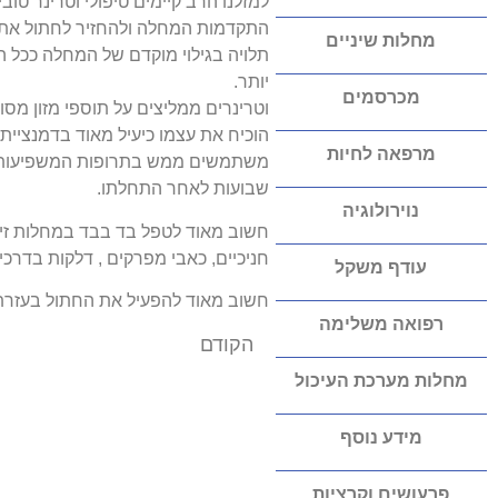
למזלנו הרב קיימים טיפולי וטרינר טו
התקדמות המחלה ולהחזיר לחתול את 
מחלות שיניים
תלויה בגילוי מוקדם של המחלה ככל ה
יותר.
מכרסמים
וטרינרים ממליצים על תוספי מזון מסוג
הוכיח את עצמו כיעיל מאוד בדמנציית
מרפאה לחיות
משתמשים ממש בתרופות המשפיעות ע
שבועות לאחר התחלתו.
נוירולוגיה
חשוב מאוד לטפל בד בבד במחלות זיקנ
חניכיים, כאבי מפרקים , דלקות בדרכי
עודף משקל
חשוב מאוד להפעיל את החתול בעזרת 
רפואה משלימה
הקודם
חיסונים לחתולים וחשיבותם
מחלות מערכת העיכול
מידע נוסף
פרעושים וקרציות