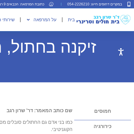
במקרים דחופים חייגו: 054-2226210
כתובת המרפאה: הכבאים 9 רמת גן
בית
על המרפאה
שירותי 
זיקנה בחתול, 
שם כותב המאמר: דר' שרון רגב
חמוסים
כמו בני אדם גם החתולים סובלים מסימ
כירורגיה
הקוגניטיבי.