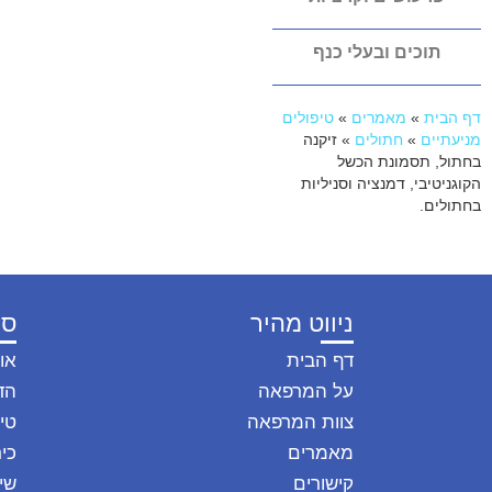
תוכים ובעלי כנף
דף הבית
»
מאמרים
»
טיפולים
מניעתיים
»
חתולים
»
זיקנה
בחתול, תסמונת הכשל
הקוגניטיבי, דמנציה וסניליות
בחתולים.
ניווט מהיר
סו
דף הבית
או
על המרפאה
הד
צוות המרפאה
טיפ
מאמרים
כיר
קישורים
שי