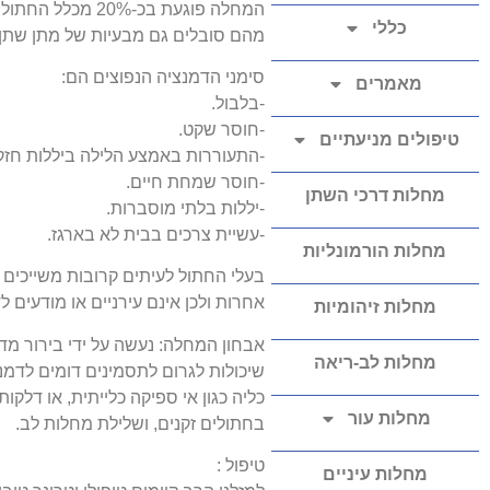
כללי
מהם סובלים גם מבעיות של מתן שתן 
סימני הדמנציה הנפוצים הם:
מאמרים
-בלבול.
-חוסר שקט.
טיפולים מניעתיים
-התעוררות באמצע הלילה ביללות חזק
-חוסר שמחת חיים.
מחלות דרכי השתן
-יללות בלתי מוסברות.
-עשיית צרכים בבית לא בארגז.
מחלות הורמונליות
בעלי החתול לעיתים קרובות משייכים 
אחרות ולכן אינם עירניים או מודעים
מחלות זיהומיות
אבחון המחלה: נעשה על ידי בירור מד
מחלות לב-ריאה
שיכולות לגרום לתסמינים דומים לדמנ
כליה כגון אי ספיקה כלייתית, או דלק
מחלות עור
בחתולים זקנים, ושלילת מחלות לב.
טיפול :
מחלות עיניים