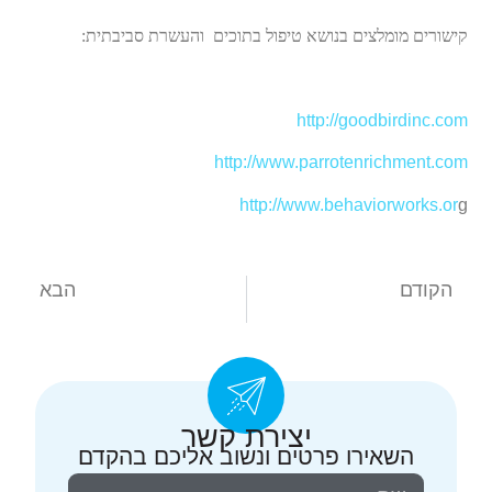
קישורים מומלצים בנושא טיפול בתוכים והעשרת סביבתית:
http://goodbirdinc.com
http://www.parrotenrichment.com
http://www.behaviorworks.or
g
הקודם
הבא
מחלת ציפרניים בכלבים lupoid onychodistrophy
חבר מביא חבר , מבצע מאת דר' שרון רגב
יצירת קשר
השאירו פרטים ונשוב אליכם בהקדם