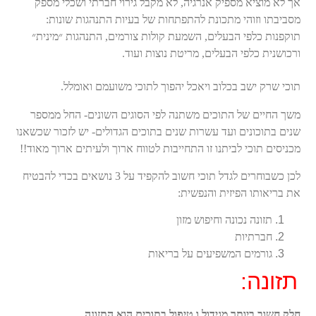
אך לא מוציא מספיק אנרגיה, לא מקבל גירוי חברתי ושכלי מספק
מסביבתו וזוהי מתכונת להתפתחות של בעיות התנהגות שונות:
תוקפנות כלפי הבעלים, השמעת קולות צורמים, התנהגות ״מינית״
ורכושנית כלפי הבעלים, מריטת נוצות ועוד.
תוכי שרק ישב בכלוב ויאכל יהפוך לתוכי משועמם ואומלל.
משך החיים של התוכים משתנה לפי הסוגים השונים- החל ממספר
שנים בתוכונים ועד עשרות שנים בתוכים הגדולים- יש לזכור שכשאנו
מכניסים תוכי לביתנו זו התחייבות לטווח ארוך ולעיתים ארוך מאוד!!
לכן כשבוחרים לגדל תוכי חשוב להקפיד על 3 נושאים בכדי להבטיח
את בריאותו הפיזית והנפשית:
תזונה נכונה וחיפוש מזון
חברתיות
גורמים המשפיעים על בריאות
תזונה:
חלק חשוב ביותר מגידול ו טיפול בתוכים הוא התזונה.