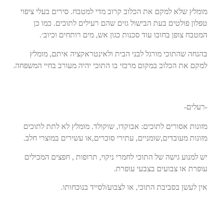
מומלץ שלא למקם את הכלוב קרוב מדי למטבח. סירים בעלי ציפוי
טפלון פולטים בעת הבישול גזים שהם רעילים לתוכים. כמו כן
המטבח צופן בחובו עוד סכנות כגון אש, מים רותחים וכיוב׳.
בהנחה שהתוכי מורגל לבני הבית ולאינטראקציה איתם, מומלץ
למקם את הכלוב במקום מרכזי בו התוכי יהיה מעורב בחיי המשפחה.
-רעלים-
מזונות אסורים לתוכים: אבוקדו, שוקולד. מומלץ לא לתת לתוכים
מזונות מעובדים,שומניים, עתירי סוכרים,או עשירים במוצרי חלב.
יש למנוע גישה של התוכי לחמרי ניקוי, תרופות , חפצים המכילים
עופרת או צבועים בצבעי עופרת.
אין לעשן בסביבת התוכי, או לצבוע/לסייד בנוכחותו.