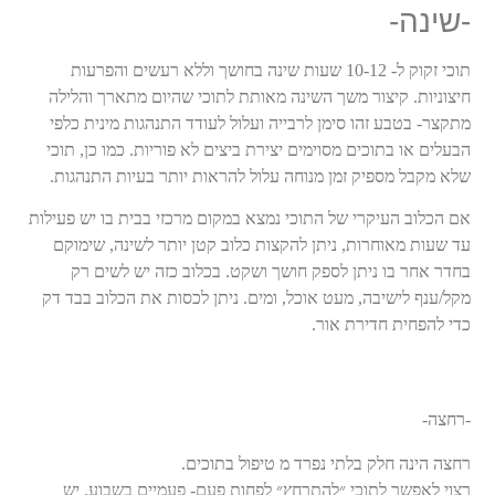
-שינה-
תוכי זקוק ל- 10-12 שעות שינה בחושך וללא רעשים והפרעות
חיצוניות. קיצור משך השינה מאותת לתוכי שהיום מתארך והלילה
מתקצר- בטבע זהו סימן לרבייה ועלול לעודד התנהגות מינית כלפי
הבעלים או בתוכים מסוימים יצירת ביצים לא פוריות. כמו כן, תוכי
שלא מקבל מספיק זמן מנוחה עלול להראות יותר בעיות התנהגות.
אם הכלוב העיקרי של התוכי נמצא במקום מרכזי בבית בו יש פעילות
עד שעות מאוחרות, ניתן להקצות כלוב קטן יותר לשינה, שימוקם
בחדר אחר בו ניתן לספק חושך ושקט. בכלוב כזה יש לשים רק
מקל/ענף לישיבה, מעט אוכל, ומים. ניתן לכסות את הכלוב בבד דק
כדי להפחית חדירת אור.
-רחצה-
רחצה הינה חלק בלתי נפרד מ טיפול בתוכים.
רצוי לאפשר לתוכי ״להתרחץ״ לפחות פעם- פעמיים בשבוע. יש