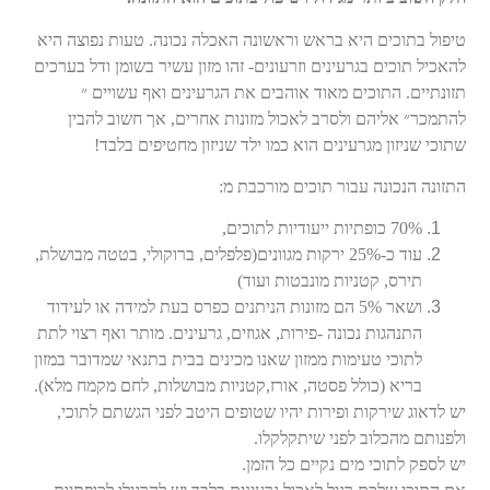
טיפול בתוכים היא בראש וראשונה האכלה נכונה. טעות נפוצה היא
להאכיל תוכים בגרעינים וזרעונים- זהו מזון עשיר בשומן ודל בערכים
תזונתיים. התוכים מאוד אוהבים את הגרעינים ואף עשויים ״
להתמכר״ אליהם ולסרב לאכול מזונות אחרים, אך חשוב להבין
שתוכי שניזון מגרעינים הוא כמו ילד שניזון מחטיפים בלבד!
התזונה הנכונה עבור תוכים מורכבת מ:
70% כופתיות ייעודיות לתוכים,
עוד כ-25% ירקות מגוונים(פלפלים, ברוקולי, בטטה מבושלת,
תירס, קטניות מונבטות ועוד)
ושאר 5% הם מזונות הניתנים כפרס בעת למידה או לעידוד
התנהגות נכונה -פירות, אגוזים, גרעינים. מותר ואף רצוי לתת
לתוכי טעימות ממזון שאנו מכינים בבית בתנאי שמדובר במזון
בריא (כולל פסטה, אורז,קטניות מבושלות, לחם מקמח מלא).
יש לדאוג שירקות ופירות יהיו שטופים היטב לפני הגשתם לתוכי,
ולפנותם מהכלוב לפני שיתקלקלו.
יש לספק לתוכי מים נקיים כל הזמן.