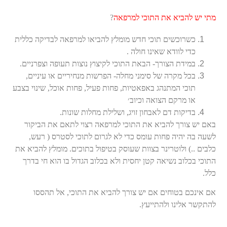
מתי יש להביא את התוכי למרפאה
?
כשרוכשים תוכי חדש מומלץ להביאו למרפאה לבדיקה כללית
כדי לוודא שאינו חולה .
במידת הצורך- הבאת התוכי לקיצוץ נוצות תעופה וצפרניים.
בכל מקרה של סימני מחלה- הפרשות מנחיריים או עיניים,
תוכי המתנהג באפאטיות, פחות פעיל, פחות אוכל, שינוי בצבע
או מרקם הצואה וכיוב׳
בדיקות דם לאבחון זויג, ושלילת מחלות שונות.
באם יש צורך להביא את התוכי למרפאה רצוי לתאם את הביקור
לשעה בה יהיה פחות עומס כדי לא לגרום לתוכי לסטרס ( רעש,
כלבים ..) ולוטרינר בצוות שעוסק בטיפול בתוכים. מומלץ להביא את
התוכי בכלוב נשיאה קטן יחסית ולא בכלוב הגדול בו הוא חי בדרך
כלל.
אם אינכם בטוחים אם יש צורך להביא את התוכי, אל תהססו
להתקשר אלינו ולהתייעץ.