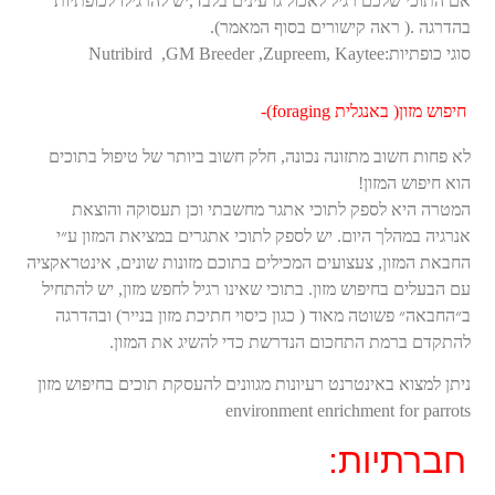
אם התוכי שלכם רגיל לאכול גרעינים בלבד,יש להרגילו לכופתיות
בהדרגה .( ראה קישורים בסוף המאמר).
סוגי כופתיות:Nutribird ,GM Breeder ,Zupreem, Kaytee
חיפוש מזון( באנגלית foraging)-
לא פחות חשוב מתזונה נכונה, חלק חשוב ביותר של טיפול בתוכים
הוא חיפוש המזון!
המטרה היא לספק לתוכי אתגר מחשבתי וכן תעסוקה והוצאת
אנרגיה במהלך היום. יש לספק לתוכי אתגרים במציאת המזון ע״י
החבאת המזון, צעצועים המכילים בתוכם מזונות שונים, אינטראקציה
עם הבעלים בחיפוש מזון. בתוכי שאינו רגיל לחפש מזון, יש להתחיל
ב״החבאה״ פשוטה מאוד ( כגון כיסוי חתיכת מזון בנייר) ובהדרגה
להתקדם ברמת התחכום הנדרשת כדי להשיג את המזון.
ניתן למצוא באינטרנט רעיונות מגוונים להעסקת תוכים בחיפוש מזון
environment enrichment for parrots
חברתיות: