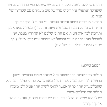
תוכים שיאהבו לטבול בקערית מים, יש שיטבלו במי ברז זורמים, ויש
שיעדיפו ״ערפול״ ע״י ריסוס עדין של מים מעליהם עם שפריצר של
צמחים.
הרחצה מעודדת טיפוח וסידור הנוצות ע״י התוכי,( ותוך כדי כך
מריחת שומן על הנוצות מבלוטות מיוחדות בעור) ,מסירה ממנו אבק
ותורמת לבריאות העור. אם התוכי שלכם לא התרחץ בעבר, יש
להרגיל אותו בהדרגה ע״י עירפול לא ישירות עליו אלא מעליו ( כך
שייפול עליו ״ערפל״ עדין של מים).
-הכלוב ומיקומו-
הכלוב צריך להיות רחב לפחות פי 2 מרוחב מוטת הכנפיים כשהן
פרושות לצדדים, וגבוה לפחות פי 2 מאורכו של התוכי כולל הזנב. ככל
שהכלוב גדול יותר כך יתאפשר לתוכי להיות יותר פעיל ולכן מומלץ
הכלוב הכי גדול שאפשרי.
יש להמנע ממיקום הכלוב באזור בו יש רוחות פרצים, חום גבוה מדי
או קור קיצוני.