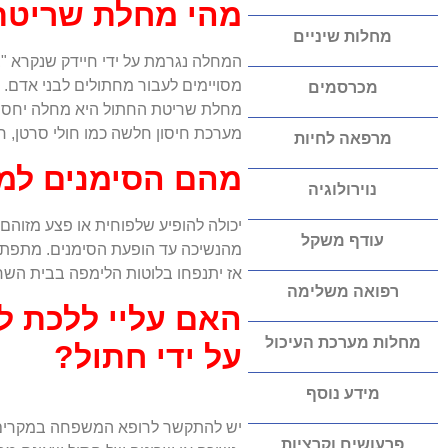
מהי מחלת שריטת 
מחלות שיניים
המחלה נגרמת על ידי חיידק שנקרא "ב
מסויימים לעבור מחתולים לבני אדם.
מכרסמים
מחלת שריטת החתול היא מחלה יחסית 
מערכת חיסון חלשה כמו חולי סרטן, חו
מרפאה לחיות
מהם הסימנים למ
נוירולוגיה
עודף משקל
מהנשיכה עד הופעת הסימנים. מתפתחת
אז יתנפחו בלוטות הלימפה בבית השח
רפואה משלימה
האם עליי ללכת ל
מחלות מערכת העיכול
על ידי חתול?
מידע נוסף
יש להתקשר לרופא המשפחה במקרים 
פרעושים וקרציות