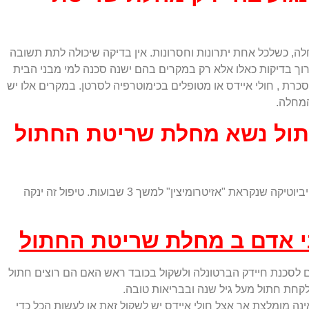
וי המחלה, כשלכל אחת יתרונות וחסרונות. אין בדיקה שיכולה לתת תשובה
ערוך בדיקות כאלו אלא רק במקרים בהם ישנה סכנה למי מבני הבית
כרת , חולי איידס או מטופלים בכימוטרפיה לסרטן. במקרים אלו יש
המחלה.
תול נשא מחלת שריטת החתול
כיום הטיפול המומלץ ביותר הוא באנטיביוטיקה שנקראת "אזיטרומיצין" למשך 3 שבועות. טיפול זה ינקה
י אדם ב מחלת שריטת החתול
ם לסכנת חיידק הברטונלה ולשקול בכובד ראש האם הם רוצים חתול
קחת חתול מעל גיל שנה ובבריאות טובה.
נה מומלצת אך אצל חולי איידס יש לשקול זאת או לעשות הכל כדי