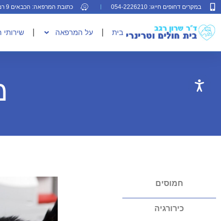
במקרים דחופים חייגו: 054-2226210
כתובת המרפאה: הכבאים 9 רמת גן
בית
על המרפאה
שירותי 
מ
חמוסים
כירורגיה