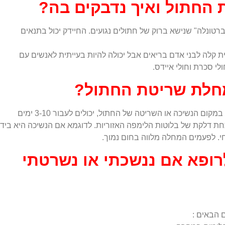
החתול ואיך נדבקים בה?
רטונלה" שנישא ברוק של חתולים נגועים. החיידק יכול בתנאים
קלה לבני אדם בריאים אבל יכולה להיות בעייתית לאנשים עם
לי סכרת וחולי איידס
.
חלת שריטת החתול?
יכולה להופיע שלפוחית או פצע מזוהם במקום הנשיכה או השריטה של החתול, יכולים לעבור 3-10 ימים
 דלקת של בלוטות הלימפה האזוריות. לדוגמא אם הנשיכה היא ביד
י. לפעמים המחלה מלווה בחום נמוך.
רופא אם ננשכתי או נשרטתי
הבאים :