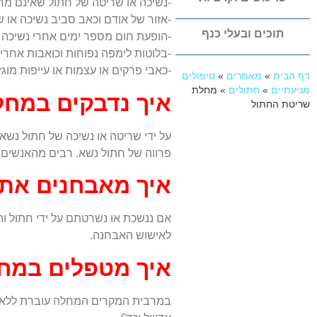
-נשיכה או שריטה של חתול שאינם מ
-אזור של אודם וכאב סביב נשיכה או 
תוכים ובעלי כנף
-הופעת חום מספר ימים אחרי נשיכה 
-בלוטות לימפה נפוחות וכואבות אחרי
-כאבי פרקים או עצמות או עייפות מוגזמת המופיעים 2-3 שבעות אחר
דף הבית
»
מאמרים
»
טיפולים
מניעתיים
»
חתולים
»
מחלת
איך נדבקים במחל
שריטת החתול
על ידי שריטה או נשיכה של חתול נשא.
פרווה של חתול נשא. רבים מהאנשים ש
איך מאבחנים את
אם ננשכת או נשרטתם על ידי חתול וה
לאישוש האבחנה.
איך מטפלים במח
במרבית המקרים המחלה עוברת ללא כל 