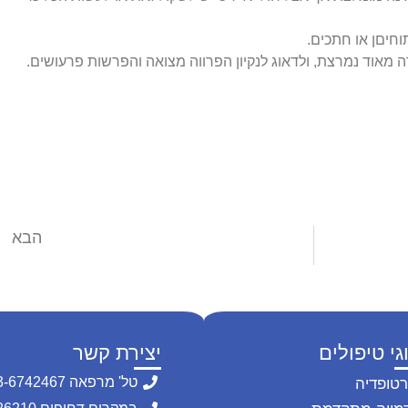
חיםן או חתכים.
 מאוד נמרצת, ולדאוג לנקיון הפרווה מצואה והפרשות פרעושים.
הבא
חתלתלת – Feline Panleukopenia – כל מה שרציתם לדעת
גי טיפולים
יצירת קשר
טל' מרפאה 03-6742467
רטופדיה