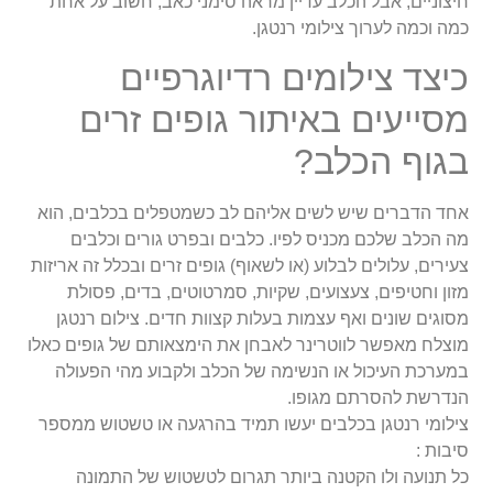
חיצוניים, אבל הכלב עדיין מראה סימני כאב, חשוב על אחת
כמה וכמה לערוך צילומי רנטגן.
כיצד צילומים רדיוגרפיים
מסייעים באיתור גופים זרים
בגוף הכלב?
אחד הדברים שיש לשים אליהם לב כשמטפלים בכלבים, הוא
מה הכלב שלכם מכניס לפיו. כלבים ובפרט גורים וכלבים
צעירים, עלולים לבלוע (או לשאוף) גופים זרים ובכלל זה אריזות
מזון וחטיפים, צעצועים, שקיות, סמרטוטים, בדים, פסולת
מסוגים שונים ואף עצמות בעלות קצוות חדים. צילום רנטגן
מוצלח מאפשר לווטרינר לאבחן את הימצאותם של גופים כאלו
במערכת העיכול או הנשימה של הכלב ולקבוע מהי הפעולה
הנדרשת להסרתם מגופו.
צילומי רנטגן בכלבים יעשו תמיד בהרגעה או טשטוש ממספר
סיבות :
כל תנועה ולו הקטנה ביותר תגרום לטשטוש של התמונה