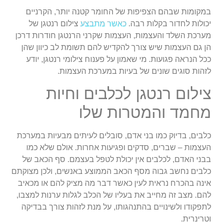
במקומות שבהם הצפיפות של החומר קטנה יותר, הקרניים
יכולות לחדור בקלות רבה.
כאשר מתבצע
צילום רנטגן של
מערכת השלד והעצמות, העצמות שקרני הרנטגן חודרות דרכן
הן גם העצמות שיש צורך להקדיש להם תשומת לב כיוון שהן
ככל הנראה פגועות. מי שאמון על פענוח צילומי רנטגן, יודע
לזהות סוגים שונים של בעיות במערכת העצמות.
צילום רנטגן לכלבים וחיות
מחמד והמטרות שלו
כלבים, בדיוק כמו בני אדם, סובלים לעיתים מבעיות במערכת
העצמות – שברים, סדקים ופגיעות אחרות. אולם שלא כמו
בבני האדם, לכלבים אין יכולת לטפל בעצמם. סף הכאב של
כלבים נחשב גבוה מסף הכאב הממוצע באנשים, ולכן מצוקתם
אינה בהכרח נראית לעין כאשר דבר מה מציק להם או מכאיב
להם. מצב זה מחייב את בעליו של הכלב לגלות ערנות למצבו,
לתפקודו ולשינויים בהתנהגותו, על מנת לזהות צורך בבדיקה
וטרינרית.