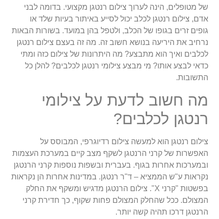
של מטופלים, הינה לערוך צילום רנטגן מקצועי. בדומה לבני
אדם, צילום רנטגן לכלב יכול לסייע באיתור בעיות שלד או
גופים זרים בגופו של הכלב, ולטפל בהן במועד. בשורות הבאות
נרחיב את היריעה בנושא חשוב זה. מה זה בעצם צילום רנטגן
לכלבים ואיך הוא מתבצע? מה היתרונות של צילום כזה ומתי
כדאי לבצע אותו? מי מבצע צילומי רנטגן לכלבים? להלן כל
התשובות.
מה חשוב לדעת על צילומי
רנטגן לכלבים?
צילום רנטגן הוא למעשה צילום רדיוגרפי, המבוסס על
האפשרות של קרני הרנטגן לשקף מצב קיים במערכת העצמות
ובמערכות אחרות בגוף. בעברית ובשפות נוספות קרני הרנטגן
נקראות ע"ש הממציא – ד"ר רנטגן. במדינות אחרות הן נקראות
בפשטות "קרני X". צילום הרנטגן מדגיש ומשקף את החלק
המצולם. ככל שהחלק המצולם פחות שקוף, כך חדירת קרני
הרנטגן דרכו תהיה קשה יותר.