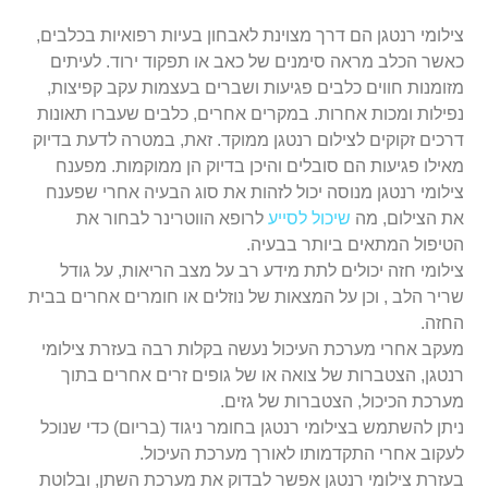
צילומי רנטגן הם דרך מצוינת לאבחון בעיות רפואיות בכלבים,
כאשר הכלב מראה סימנים של כאב או תפקוד ירוד. לעיתים
מזומנות חווים כלבים פגיעות ושברים בעצמות עקב קפיצות,
נפילות ומכות אחרות. במקרים אחרים, כלבים שעברו תאונות
דרכים זקוקים לצילום רנטגן ממוקד. זאת, במטרה לדעת בדיוק
מאילו פגיעות הם סובלים והיכן בדיוק הן ממוקמות. מפענח
צילומי רנטגן מנוסה יכול לזהות את סוג הבעיה אחרי שפענח
את הצילום, מה
שיכול לסייע
לרופא הווטרינר לבחור את
הטיפול המתאים ביותר בבעיה.
צילומי חזה יכולים לתת מידע רב על מצב הריאות, על גודל
שריר הלב , וכן על המצאות של נוזלים או חומרים אחרים בבית
החזה.
מעקב אחרי מערכת העיכול נעשה בקלות רבה בעזרת צילומי
רנטגן, הצטברות של צואה או של גופים זרים אחרים בתוך
מערכת הכיכול, הצטברות של גזים.
ניתן להשתמש בצילומי רנטגן בחומר ניגוד (בריום) כדי שנוכל
לעקוב אחרי התקדמותו לאורך מערכת העיכול.
בעזרת צילומי רנטגן אפשר לבדוק את מערכת השתן, ובלוטת