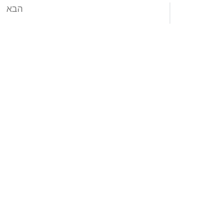
הבא
שאלות ותשובות