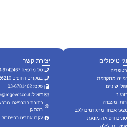
גי טיפולים
יצירת קשר
טל' מרפאה 03-6742467
רטופדיה
מייה מתקדמת
במקרים דחופים 054-2226210
ולי שיניים
פקס: 03-6781402
ורגיה
דוא"ל: office@regevet.co.il
רותי מעבדה
רמת גן
צעי אבחון מתקדמים ללב
סונים ורפואה מונעת
עקבו אחרינו בפייסבוק
פוז יום ולילה