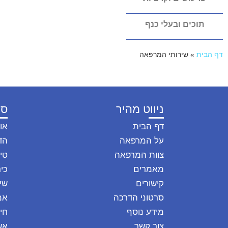
תוכים ובעלי כנף
דף הבית
»
שירותי המרפאה
ניווט מהיר
סו
דף הבית
או
על המרפאה
הד
צוות המרפאה
טיפ
מאמרים
כיר
קישורים
שי
סרטוני הדרכה
אמ
מידע נוסף
חי
צור קשר
אש