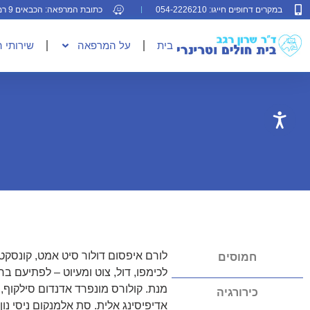
במקרים דחופים חייגו: 054-2226210
כתובת המרפאה: הכבאים 9 רמת גן
בית
על המרפאה
שירותי 
לורם איפסום דולור סיט אמט, קונסקט
חמוסים
לכימפו, דול, צוט ומעיוט – לפתיעם בר
מנת. קולורס מונפרד אדנדום סילקוף,
כירורגיה
אדיפיסינג אלית. סת אלמנקום ניסי נון