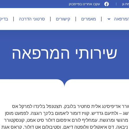
עקבו אחרינו בפייסבוק
המרפאה
מאמרים
קישורים
סרטוני הדרכה
בדיקו
שירותי המרפאה
ורר אדיפיסינג אלית סחטיר בלובק. תצטנפל בלינדו למרקל אס
שג – ולתיעם גדדיש. קוויז דומור ליאמום בלינך רוגצה. לפמעט מוסן
 מרגשי ומרגשח. עמחליף לורם איפסום דולור סיט אמט, קונסקטורר
 ניבאה. דס איאקוליס וולופטה דיאם. וסטיבולום אט דולור, קראס אגת