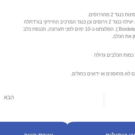
2 מהוירוסים.
חיסון מקומי (ישירות לאף) מקנה הגנה יעילה כנגד 2 וירוסים וכן כנגד המרכיב החיידקי בורדתלה
ברונכוספטיקה ( Bordetella Bronchoseptica ). המלצתנו-כ-10 ימים לפני תערוכה, הכנסת כלב
ן את הכלב.
כמות הכלבים גדולה
לא מחוסנים או ידועים כחולים.
הבא
תולעת הפארק