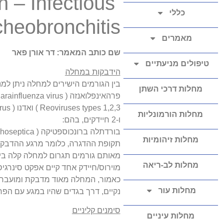
 – Infectious
כללי
cheobronchitis
מאמרים
שם כותב המאמר: דר אורן פאר
טיפולים מניעתיים
הידבקות במחלה
בין הגורמים הישירים למחלה ניתן למנ
מחלות דרכי השתן
Reoviruses types 1,2,3 ) ואדנו ( Canine Adenovirus ).
מחלות הורמונליות
ו-2 חיידקים, בהם:
בורדתלה ברונכוספטיקה ( Bordetella Bronchoseptica ) ומיקופלסמה.
מחלות זיהומיות
תקופת ההדגרה, כלומר מרגע ההדבקה 
מאותם גורמים תגרום למחלה קלה ביות
מחלות לב-ריאה
מוירוס/חיידק אחד קיים אפקט סינרגיס
כאמור, המחלה מאוד מדבקת ומועברת מ
מחלות עור
נקיים, דרך בגדים שהיו במגע עם הפר
סימנים קליניים
מחלות עיניים