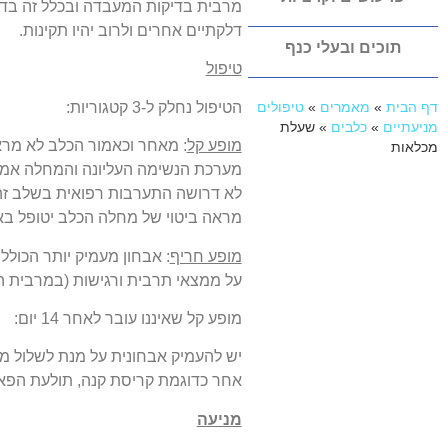
מרבית בדיקות המעבדה ובכלל זה בדיק
דלקתיים אחרים ולרוב יהיו תקינות.
תוכים ובעלי כנף
טיפול
הטיפול נחלק ל-3 קטגוריות:
דף הבית
»
מאמרים
»
טיפולים
מניעתיים
»
כלבים
»
שעלת
מופע קל
: מאחר וכאמור הכלב לא מראה
מכלאות
מערכת הנשימה העליונה והמחלה אמורה לעבור
לא דרושה התערבות רפואית בשלב זה
מראה ביטוי של מחלה הכלב יטופל באמ
מופע חריף
: אבחון מעמיק יותר הכולל
על ממצאי תרבית ורגישות (במרבית המ
מופע קל שאיננו עובר לאחר 14 יום:
יש להעמיק אבחונית על מנת לשלול מח
אחר כדוגמת קריסת קנה, תולעת הפארק
מניעה