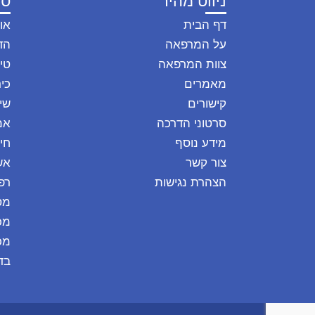
ניווט מהיר
סו
דף הבית
או
על המרפאה
הד
צוות המרפאה
טיפ
מאמרים
כיר
קישורים
שי
סרטוני הדרכה
אמ
מידע נוסף
חי
צור קשר
אש
הצהרת נגישות
רפ
מס
מכ
מכ
בד