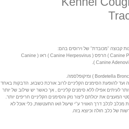
Kennel Cough
Tra
ות קבוצה "מכובדת" של וירוסים בהם:
פרהאינפלואנזה ( Canine Parainfluenza virus ) הרפס ( Canine Herpesvirus ) ראו ( Canine
ועד להופעת הסימנים הקליניים לרוב אורכת כשבוע. הדבקות באחד
ר לעיתים אפילו ללא סימנים קליניים , אך כאשר יש שילוב של יותר
טי המעצים את יכולתם ליצור נזק והסימנים הקליניים חריפים יותר.
כלב לכלב דרך האוויר ע"י שיעול ו/או התעטשות, כלי אוכל לא
שות של כלב חולה וכיוצא בזה.