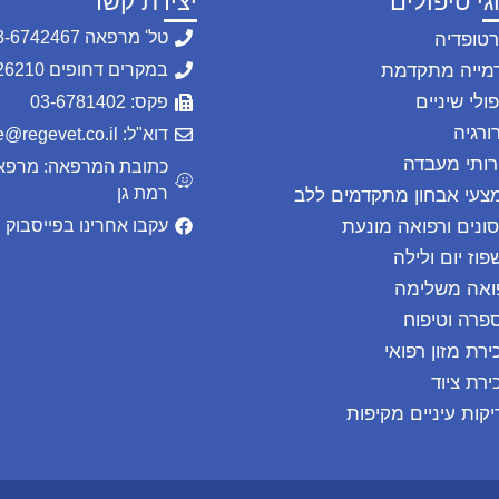
גי טיפולים
יצירת קשר
טל' מרפאה 03-6742467
רטופדיה
מייה מתקדמת
במקרים דחופים 054-2226210
ולי שיניים
פקס: 03-6781402
ורגיה
דוא"ל: office@regevet.co.il
רותי מעבדה
רמת גן
צעי אבחון מתקדמים ללב
סונים ורפואה מונעת
עקבו אחרינו בפייסבוק
פוז יום ולילה
ואה משלימה
פרה וטיפוח
ירת מזון רפואי
ירת ציוד
יקות עיניים מקיפות