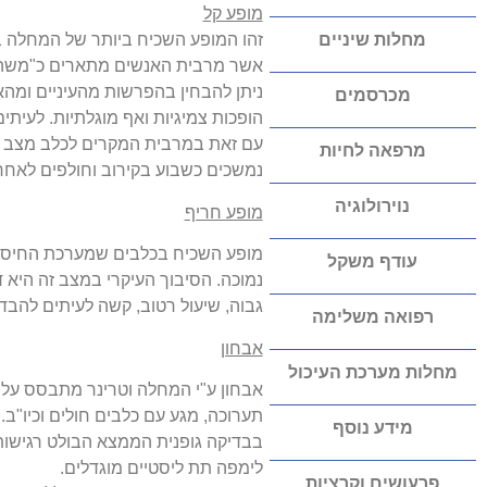
מופע קל
מחלות שיניים
זהו המופע השכיח ביותר של המחלה בעי
אשר מרבית האנשים מתארים כ"משהו 
ניתן להבחין בהפרשות מהעיניים ומה
מכרסמים
הופכות צמיגיות ואף מוגלתיות. לעי
עם זאת במרבית המקרים לכלב מצב רוח ט
מרפאה לחיות
נמשכים כשבוע בקירוב וחולפים לאח
נוירולוגיה
מופע חריף
מופע השכיח בכלבים שמערכת החיסון 
עודף משקל
נמוכה. הסיבוך העיקרי במצב זה היא 
גבוה, שיעול רטוב, קשה לעיתים להבדי
רפואה משלימה
אבחון
מחלות מערכת העיכול
אבחון ע"י המחלה וטרינר מתבסס על מ
תערוכה, מגע עם כלבים חולים וכיו"ב.
מידע נוסף
בבדיקה גופנית הממצא הבולט רגישות 
לימפה תת ליסטיים מוגדלים.
פרעושים וקרציות