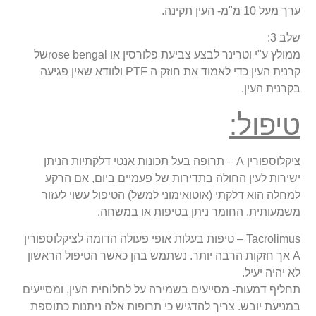
ערך מעל 10 מ"מ- העין תקינה.
שלב 3:
ממולץ ע"י וטרינר לבצע צביעת פלורסין או rose bengalשל
קרנית העין כדי לאמוד את חוזק ה PTF ולוודא שאין פגיעה
בקרנית העין.
טיפול:
ציקלוספורין A – תרופה בעל תכונות אנטי דלקתיות הניתן
ישירות לעין החולה בתדירות של פעמיים ביום, אם הרקע
למחלה הוא דלקתי (אוטואימוני למשל) הטיפול עשוי לעזור
משמעותית. החומר ניתן בטיפות או במשחה.
Tacrolimus – טיפות בעלות אופי פעולה הדומה לציקלוספורין
A אך חזקות הרבה יותר. נשתמש בהן כאשר הטיפול הראשון
לא יהיה יעיל.
תחליף דמעות- מסייעים בשמירה על לחלוחית העין, ומסייעים
במניעת יובש. צריך להדגיש כי תרופות אלה ניתנות כתוספת