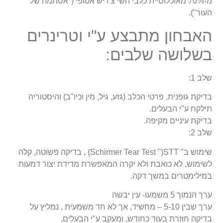
מ-70% מאוכלוסיית כלבי השי צ’ו יש אטופי ("אסתמה של
העור").
האבחון מתבצע ע"י וטרינרים
בשלושה שלבים:
שלב 1:
בדיקת גופנית, פרטי הכלב (גזע, גיל, מין וכיו"ב) והיסטוריה
תילקח ע"י הבעלים.
בדיקת עיניים מקיפה.
שלב 2:
שימוש ב" Schirmer Tear Test ")STT) , בדיקה פשוטה, קלה
לשימוש, לא כואבת ולא יקרה המאפשרת מדידת יצור דמעות
במילימטרים במשך דקה.
ערך הנמוך 5 משמעו- עין יבשה
ערך שבין 5-10 – מחשיד, אך לא חד משמעית , נמליץ על
בדיקה חוזרת בעוד כחודש, ומעקב ע"י הבעלים.