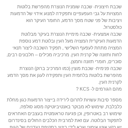
שכבת חיצונית- שכבה שומנית הנוצרת מהפרשת בלוטות
המצויות על גבי העפעפיים ותפקידה למנוע אידוי של הדמעות
ויציבות של פני שטח מסך הדמע, החומר העיקר הוא
כולסטרול.
שכבה אמצעית- שכבה מימיית הנוצרת בעיקר מבלוטת
הדמעות העיקרית המצויה מעל העין ובלוטת דמע נוספת
המצויה מתחת לעפעף השלישי , תפקיד השכבה ליצור תנאי
לחות ותזונה של קרנית העין. מרכיביה מכילים – חלבונים רבים,
סוכרים, חומרי תזונה וחמצן.
שכבה פנימית- שכבת מוצין (כמו המרכיב ברוק) הנוצרת
מהפרשת בלוטות בלחמית העין ותפקידה לעגן את מסך הדמע
לקרנית העין.
מהם הגורמים ל- KCS ?
מספר סיבות עשויות לתרום לירידה בייצור הדמעות כגון מחלת
כלבלבת, שימוש לא מבוקר באנטיביוטיקה מסוג סולפה,
שימוש רב באטרופין, וכן פגיעה טראומטית בעצבים האחראים
לתפקוד הבלוטה. עם זאת למרבית הכלבים החולים בסינדרום
יש רקע אוטו אימוני שבא לידי ביטוי בתקיפת נוגדנים של הגוף