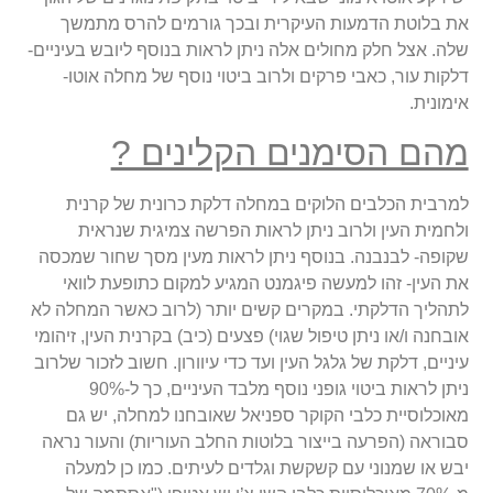
את בלוטת הדמעות העיקרית ובכך גורמים להרס מתמשך
שלה. אצל חלק מחולים אלה ניתן לראות בנוסף ליובש בעיניים-
דלקות עור, כאבי פרקים ולרוב ביטוי נוסף של מחלה אוטו-
אימונית.
מהם הסימנים הקלינים ?
למרבית הכלבים הלוקים במחלה דלקת כרונית של קרנית
ולחמית העין ולרוב ניתן לראות הפרשה צמיגית שנראית
שקופה- לבנבנה. בנוסף ניתן לראות מעין מסך שחור שמכסה
את העין- זהו למעשה פיגמנט המגיע למקום כתופעת לוואי
לתהליך הדלקתי. במקרים קשים יותר (לרוב כאשר המחלה לא
אובחנה ו/או ניתן טיפול שגוי) פצעים (כיב) בקרנית העין, זיהומי
עיניים, דלקת של גלגל העין ועד כדי עיוורון. חשוב לזכור שלרוב
ניתן לראות ביטוי גופני נוסף מלבד העיניים, כך ל-90%
מאוכלוסיית כלבי הקוקר ספניאל שאובחנו למחלה, יש גם
סבוראה (הפרעה בייצור בלוטות החלב העוריות) והעור נראה
יבש או שמנוני עם קשקשת וגלדים לעיתים. כמו כן למעלה