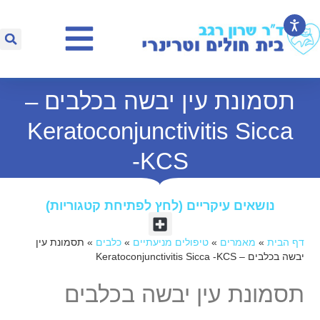
תסמונת עין יבשה בכלבים –
Keratoconjunctivitis Sicca
-KCS
נושאים עיקריים (לחץ לפתיחת קטגוריות)​
דף הבית
»
מאמרים
»
טיפולים מניעתיים
»
כלבים
»
תסמונת עין
יבשה בכלבים – Keratoconjunctivitis Sicca -KCS
תסמונת עין יבשה בכלבים