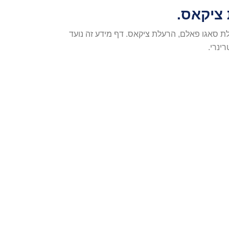
 ציקאס.
Cycad To) ידוע גם בשם: הרעלת סאגו פאלם, הרעלת ציקאס. דף מידע זה נועד
רינרי.