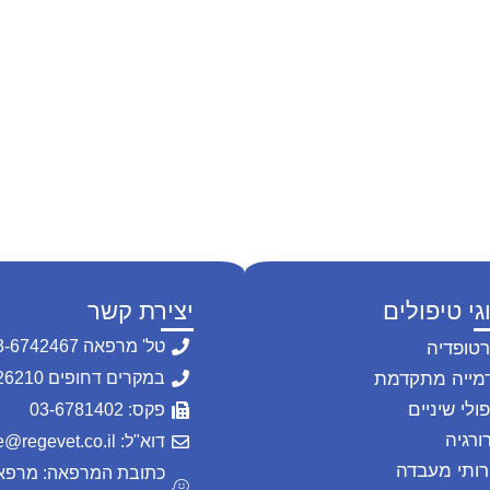
גי טיפולים
יצירת קשר
טל' מרפאה 03-6742467
רטופדיה
מייה מתקדמת
במקרים דחופים 054-2226210
ולי שיניים
פקס: 03-6781402
ורגיה
דוא"ל: office@regevet.co.il
רותי מעבדה