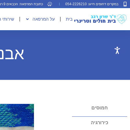
במקרים דחופים חייגו: 054-2226210
כתובת המרפאה: הכבאים 9 רמת גן
בית
על המרפאה
שירותי 
אבני
חמוסים
כירורגיה