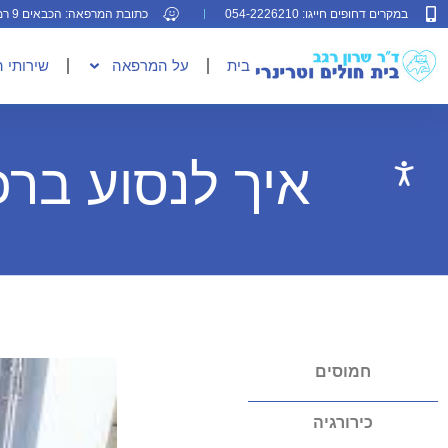
במקרים דחופים חייגו: 054-2226210
כתובת המרפאה: הכבאים 9 רמת גן
בית
על המרפאה
שירותי 
איך לנסוע ברכ
חמוסים
כירורגיה