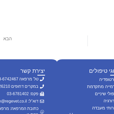
הבא
?
דלקת עיניים בחתולים ובגורי חתולים
גי טיפולים
יצירת קשר
טל' מרפאה 03-6742467
רטופדיה
מייה מתקדמת
במקרים דחופים 054-2226210
ולי שיניים
פקס: 03-6781402
ורגיה
דוא"ל: office@regevet.co.il
רותי מעבדה