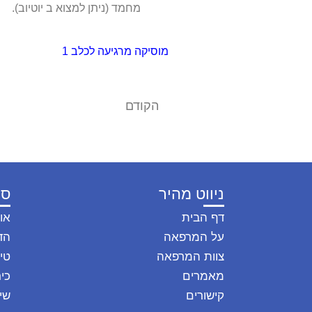
מחמד (ניתן למצוא ב יוטיוב).
מוסיקה מרגיעה לכלב
1
הקודם
האם לכלב שלי יש כאבים ? האם החתול שלי סובל 
ניווט מהיר
סו
דף הבית
או
על המרפאה
הד
צוות המרפאה
טיפ
מאמרים
כיר
קישורים
שי