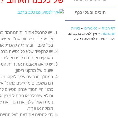
של כלבנו האהוב ?
תוכים ובעלי כנף
דף הבית
»
מאמרים
»
בעיות
יש להרגיל את חיות המחמד בה
התנהגות
»
איך לנסוע ברכב עם
או פעמיים בשבוע, אח"כ אפשר 
כלב – טיפים לנסיעה רגועה
בכל פעם ובהדרגה להגדיל את ה
יש להקפיד שלא כל נסיעה ברכב ת
פארקים או גינת כלבים או לים.
יש לדאוג ולאבטח את חיית המחמ
שונים של מתקני ריסון).
במהלך הנסיעה עליך לנקוט גיש
רם משפטים מרגיעים כמו : " אין
כמו " היי חמוד אנחנו נוסעים לר
זה לא שהכלב או החתול מבין א
נימת הקול שלנו, את הטון ואת 
מצוקה או פחד.
כדי להסיח את דעת בעל החיים ב