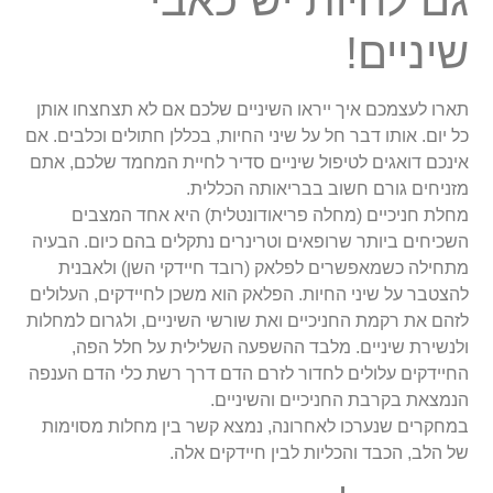
שיניים!
תארו לעצמכם איך ייראו השיניים שלכם אם לא תצחצחו אותן
כל יום. אותו דבר חל על שיני החיות, בכללן חתולים וכלבים. אם
אינכם דואגים לטיפול שיניים סדיר לחיית המחמד שלכם, אתם
מזניחים גורם חשוב בבריאותה הכללית.
מחלת חניכיים (מחלה פריאודונטלית) היא אחד המצבים
השכיחים ביותר שרופאים וטרינרים נתקלים בהם כיום. הבעיה
מתחילה כשמאפשרים לפלאק (רובד חיידקי השן) ולאבנית
להצטבר על שיני החיות. הפלאק הוא משכן לחיידקים, העלולים
לזהם את רקמת החניכיים ואת שורשי השיניים, ולגרום למחלות
ולנשירת שיניים. מלבד ההשפעה השלילית על חלל הפה,
החיידקים עלולים לחדור לזרם הדם דרך רשת כלי הדם הענפה
הנמצאת בקרבת החניכיים והשיניים.
במחקרים שנערכו לאחרונה, נמצא קשר בין מחלות מסוימות
של הלב, הכבד והכליות לבין חיידקים אלה.