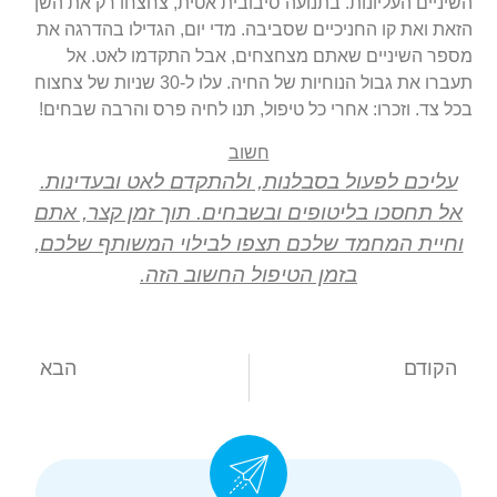
השיניים העליונות. בתנועה סיבובית אטית, צחצחו רק את השן
הזאת ואת קו החניכיים שסביבה. מדי יום, הגדילו בהדרגה את
מספר השיניים שאתם מצחצחים, אבל התקדמו לאט. אל
תעברו את גבול הנוחיות של החיה. עלו ל-30 שניות של צחצוח
בכל צד. וזכרו: אחרי כל טיפול, תנו לחיה פרס והרבה שבחים!
חשוב
עליכם לפעול בסבלנות, ולהתקדם לאט ובעדינות.
אל תחסכו בליטופים ובשבחים. תוך זמן קצר, אתם
וחיית המחמד שלכם תצפו לבילוי המשותף שלכם,
בזמן הטיפול החשוב הזה.
הקודם
הבא
בדיקת דם, ספירה ופאנל ביוכימי- מורה נבוכים
חיסונים לכלבים וחשיבותם