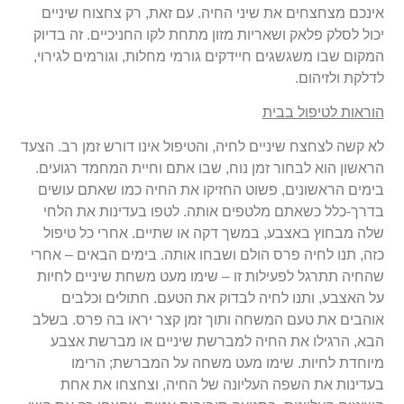
אינכם מצחצחים את שיני החיה. עם זאת, רק צחצוח שיניים
יכול לסלק פלאק ושאריות מזון מתחת לקו החניכיים. זה בדיוק
המקום שבו משגשגים חיידקים גורמי מחלות, וגורמים לגירוי,
לדלקת ולזיהום.
הוראות לטיפול בבית
לא קשה לצחצח שיניים לחיה, והטיפול אינו דורש זמן רב. הצעד
הראשון הוא לבחור זמן נוח, שבו אתם וחיית המחמד רגועים.
בימים הראשונים, פשוט החזיקו את החיה כמו שאתם עושים
בדרך-כלל כשאתם מלטפים אותה. לטפו בעדינות את הלחי
שלה מבחוץ באצבע, במשך דקה או שתיים. אחרי כל טיפול
כזה, תנו לחיה פרס הולם ושבחו אותה. בימים הבאים – אחרי
שהחיה תתרגל לפעילות זו – שימו מעט משחת שיניים לחיות
על האצבע, ותנו לחיה לבדוק את הטעם. חתולים וכלבים
אוהבים את טעם המשחה ותוך זמן קצר יראו בה פרס. בשלב
הבא, הרגילו את החיה למברשת שיניים או מברשת אצבע
מיוחדת לחיות. שימו מעט משחה על המברשת; הרימו
בעדינות את השפה העליונה של החיה, וצחצחו את אחת