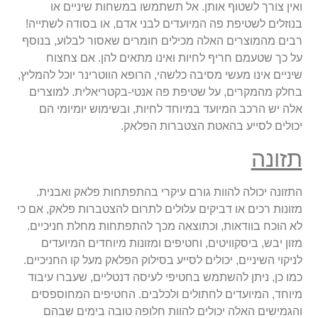
ואין צורך לשטוף אותן. אל תשתמשו במשחות שיניים או
בנוזלים לשטיפת פה המיועדים לבני אדם, או בסודה לשתייה!
רבים מהמוצרים האלה מכילים חומרים שאסור לבלוע, בנוסף
על כך שטעמם חריף לחיות ואינו מתאים להן. אם צחצוח
שיניים אינו מעשי מסיבה כלשהי, הרופא הווטרינר יוכל להמליץ,
בחלק מהמקרים, על שטיפת פה אנטי-בקטריאלית. למוצרים
אלה יש הרכב המיועד במיוחד לחיות, ובשימוש יומיומי הם
יכולים לסייע בהאטת הצטברות הפלאק.
תזונה
התזונה יכולה להוות גורם עיקרי בהתפתחות פלאק ואבנית.
מזונות רכים או דביקים עלולים לתרום להצטברות פלאק, אם כי
לא הוכח בוודאות, וכתוצאה מכך להתפתחות מחלת חניכיים.
מזון יבש, ביסקוויטים, וחטיפים ומזונות מיוחדים המיועדים
לניקוי השיניים, יכולים לסייע בסילוק הפלאק מעל קו החניכיים.
כמו כן, ניתן להשתמש בחטיפי לעיסה דנטליים, שעברו עיבוד
מיוחד, המיועדים לחתולים ולכלבים. החטיפים המחוספסים
והגמישים האלה יכולים להוות חלופה טובה בימים שבהם