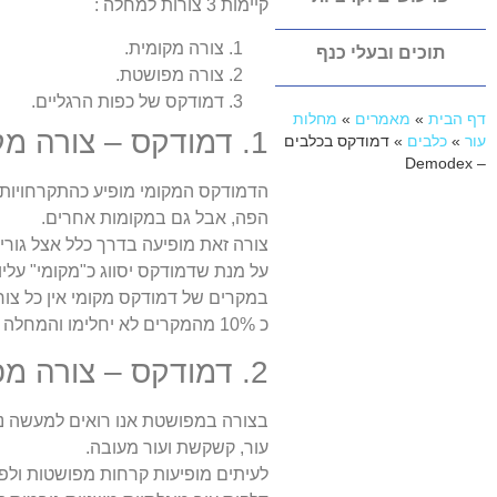
קיימות 3 צורות למחלה :
צורה מקומית.
תוכים ובעלי כנף
צורה מפושטת.
דמודקס של כפות הרגליים
.
דף הבית
»
מאמרים
»
מחלות
1. דמודקס – צורה מקומית.
עור
»
כלבים
»
דמודקס בכלבים
– Demodex
הדמודקס המקומי מופיע כהתקרחויות ק
הפה, אבל גם במקומות אחרים.
צורה זאת מופיעה בדרך כלל אצל גורים ובערך 90% מהמקרים מחלימים לב
על מנת שדמודקס יסווג כ"מקומי" עליו להיות על לא יותר מ2 אזורי
במקרים של דמודקס מקומי אין כל צור
כ 10% מהמקרים לא יחלימו והמחלה תתפתח לצורה המפושטת.
2. דמודקס – צורה מפושטת.
בצורה במפושטת אנו רואים למעשה נגי
עור, קשקשת ועור מעובה.
לעיתים מופיעות קרחות מפושטות ולפ