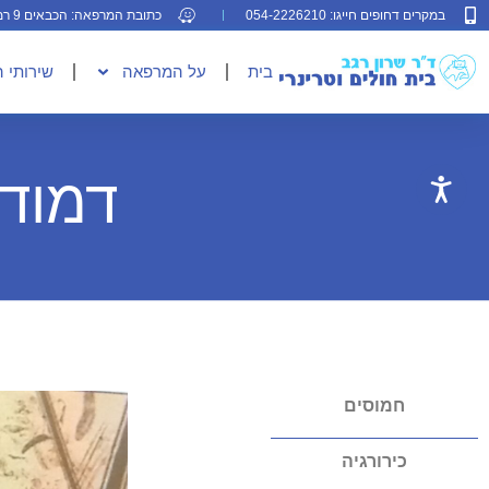
במקרים דחופים חייגו: 054-2226210
כתובת המרפאה: הכבאים 9 רמת גן
בית
על המרפאה
שירותי 
דמודקס
חמוסים
כירורגיה