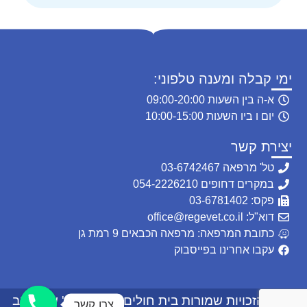
ימי קבלה ומענה טלפוני:
א-ה בין השעות 09:00-20:00
יום ו ביו השעות 10:00-15:00
יצירת קשר
טל' מרפאה 03-6742467
במקרים דחופים 054-2226210
פקס: 03-6781402
דוא"ל: office@regevet.co.il
כתובת המרפאה: מרפאה הכבאים 9 רמת גן
עקבו אחרינו בפייסבוק
© כל הזכויות שמורות בית חולים וטרינרי-דר' שרון רגב
צרו קשר