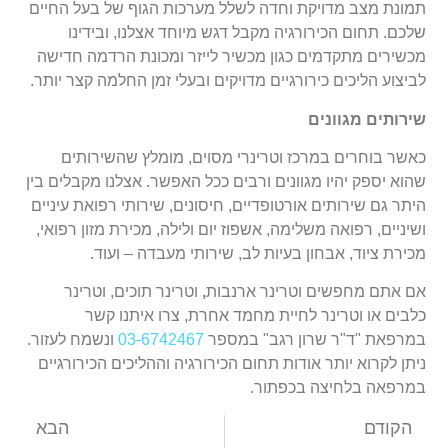
תמונת מצב מדויקת וחדה לשלל מערכות הגוף של בעל החיים
שלכם. תחום הכירורגיה מקבל דגש מיוחד אצלנו, ובידינו
מכשירים מתקדמים כגון מכשיר לייזר ומכונת הרדמה חדישה
לביצוע הליכים כירורגיים מדויקים ובעלי זמן החלמה קצר יותר.
שירותים מגוונים
כאשר בוחרים במרכז וטרינרי מסוים, מומלץ שהשירותים
שהוא יספק יהיו מגוונים ורבים ככל האפשר. אצלנו מקבלים בין
היתר גם שירותים אורטופדיים, חיסונים, שירותי רפואת עיניים
ושיניים, רפואה משלימה, אשפוז יום ולילה, מכירת מזון רפואי,
מכירת ציוד, אבחון בעיות לב, שירותי מעבדה – ועוד.
אם אתם מחפשים וטרינר ארנבות
,
וטרינר תוכים, וטרינר
כלבים או וטרינר לחיית מחמד אחרת, צרו איתנו קשר
במרפאת "ד"ר שרון רגב" במספר
03-6742467
ונשמח לעזור.
ניתן לקרוא יותר אודות תחום הכירורגיה וההליכים הכירורגיים
במרפאה בלחיצה בכפתור.
הקודם
הבא