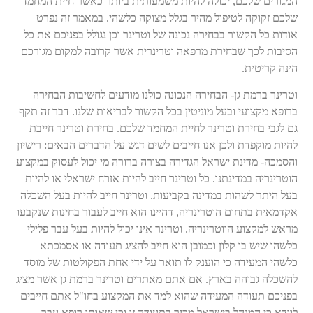
המגורים שלכם, יכולה להיות משמעותית ביותר כאשר חיית המחמד
שלכם זקוקה לטיפול מהיר בגלל מצוקה כלשהי.
במאמר זה נפרט
אודות כל הקשור בבחירה נכונה של וטרינר וכן נגולל בפניכם את כל
הסיבות לכך שבחירת מרפאה וטרינרית אשר קרובה למקום מגורכם
הינה קריטית.
וטרינר ברמת גן- הבחירה הנכונה
כולנו מודעים לחשיבות הבחירה
ברופא מקצועי ובעל מוניטין בכל הקשור לבריאות שלנו. דבר זה תקף
גם לגבי בחירת וטרינר לחיית המחמד שלכם.
בחירת וטרינר חייבת
להיות מוקפדת ולכן אנו חייבים לשים דגש על הדברים הבאים:
רישיון
והסמכה- מדינת ישראל הגדירה בצורה ברורה מי יכול לעסוק במקצוע
הוטרינריה במדינתנו.
כל וטרינר חייב להיות אזרח ישראלי או להיות
בעל היתר לשהות במדינה בקביעות.
וטרינר חייב להיות בעל השכלה
אקדמאית בתחום הוטרינריה, דהיינו הוא חייב לעבור בחינות שנקבעו
מראש למקצוע הווטרינריה.
וטרינר אינו יכול להיות בעל עבר פלילי
כלשהו שיש בו קלון וכמובן הוא חייב להציג תעודה או אסמכתא
כלשהי המעידה כי הוענק לו תואר על ידי אחת הפקולטות של מוסד
להשכלה גבוהה בארץ.
אם אתם מאתרים וטרינר ברמת גן אשר מציג
בפניכם תעודה המעידה שהוא למד את המקצוע בחו"ל אתם חייבים
לוודא כי המנהל בישראל מכיר בתעודה זו וכן שאותו רופא עבר