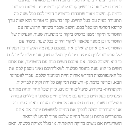
בחינות רישוי וזכה ברישיון קבוע לעסוק בווטרינריה.
זמינות וטרינר
ברמת גן- חשוב מאוד שתבחרו בווטרינר הזמין לכם בכל שעה בה
תתעורר בעיה עם בעל החיים. קחו בחשבון כי וטרינר הוא שווה ערך
לרופא הפרטי המטפל בכם. חשוב שכבר בשיחה הראשונה עם
הווטרינר תיקחו ממנו כרטיס ביקור בו מופיעות שעות הפעילות של
הווטרינר וכן מספר פלאפון למקרי חירום בכל שעה.
כימיה עם
הווטרינר- אם אתם שואלים את עצמכם כעת מה הקשור בין תפקידו
של הווטרינר לבין הכימיה בינו לבין בעלי החיות, אנו יכולים לומר לכם
כי היא חשובה מאוד.
אם אינכם חשים בנוח עם הווטרינר, אם אתם
חשים כי הוא עונה בחוסר סבלנות לשאלותיכם ואינו מספק לכם את
כל האינפורמציה הנדרש אודות חיית המחמד שלכם, עברו לווטרינר
הבא.
וטרינר ברמת גן- חשיבות המיקום
כל חיה זקוקה לבדיקות
תקופתיות- ביקורת, טיפולים וחיסונים.
כיוון שכל אחד ואחת מאיתנו
המגדלים בעל חיים בביתנו גם מנהלים חיים משלנו הכוללים עבודה
ופעילויות שונות, בחירת מרפאה או וטרינר העובד באותה עיר בה
אנו מתגוררים יכולה להפוך את החיים לפשוטים יותר.
אם אתם
מתגוררים ברמת גן ובעל החיים שלכם צריך להגיע למרפאה
הוטרינרית אם משום בדיקה תקופתית או בגלל מצוקה כלשהי, האם