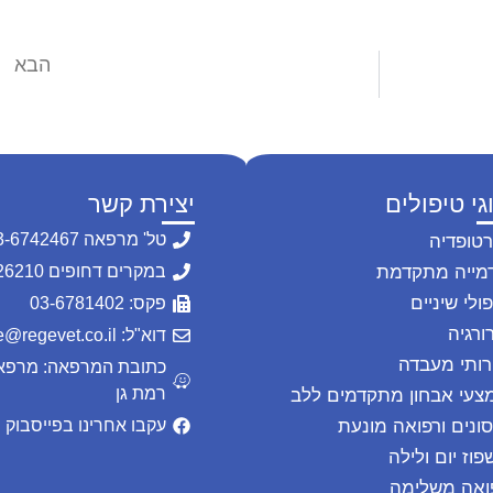
הבא
זיקנה בחתול, תסמונת הכשל הקוגניטיבי, דמנציה וסניליות בחתולים.
גי טיפולים
יצירת קשר
טל' מרפאה 03-6742467
רטופדיה
מייה מתקדמת
במקרים דחופים 054-2226210
ולי שיניים
פקס: 03-6781402
ורגיה
דוא"ל: office@regevet.co.il
רותי מעבדה
רמת גן
צעי אבחון מתקדמים ללב
סונים ורפואה מונעת
עקבו אחרינו בפייסבוק
פוז יום ולילה
ואה משלימה