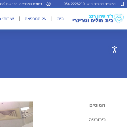
במקרים דחופים חייגו: 054-2226210
כתובת המרפאה: הכבאים 9 רמת גן
בית
על המרפאה
שירותי 
חמוסים
כירורגיה