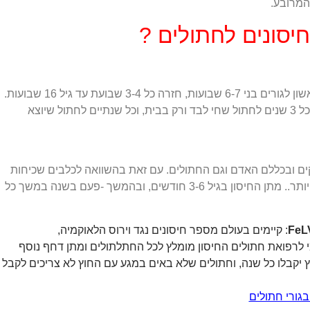
המרובע.
חיסונים לחתולים ?
מתן החיסון המשולש/מרובע: חיסון ראשון לגורים בני 6-7 שבועות, חזרה כל 3-4 שבועת עד גיל 16 שבועות.
דחף נוסף סביבות גיל שנה, ובהמשך כל 3 שנים לחתול שחי לבד ורק בבית, וכל שנתיים לחתול שיוצא
ים ובכללם האדם וגם החתולים. עם זאת בהשוואה לכלבים שכיחות
מקרי הכלבת אצל חתולים היא נמוכה יותר.. מתן החיסון בגיל 3-6 חודשים, ובהמשך -פעם בשנה במשך כל
: קיימים בעולם מספר חיסונים נגד וירוס הלאוקמיה,
 לרפואת חתולים החיסון מומלץ לכל החתלתולים ומתן דחף נוסף
 יקבלו כל שנה, וחתולים שלא באים במגע עם החוץ לא צריכים לקבל
בגורי חתולים