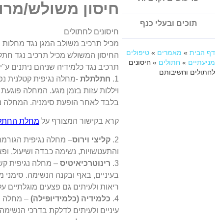
חיסון משולש/מרו
תוכים ובעלי כנף
חיסונים לחתולים
מכיל תרכיב משולב המגן נגד מחלות ח
דף הבית
»
מאמרים
»
טיפולים
החיסון המשולש מכיל תרכיב נגד חתלתל
מניעתיים
»
חתולים
»
חיסונים
תרכיב נגד כלמידיה שניהם ניתנים ע"י 
לחתולים וחשיבותם
1.
חתלתלת
-מחלה נגיפית קטלנית נפ
ויללות עזות בזמן מגע. המחלה פוגעת
בלבד לאחר הופעת סימניה. המחלה נית
קרא בקישור המצורף על
מחלת החתלת
2.
קליצי וירוס
– מחלה נגיפית הגורמת 
והתעטשויות, נשימה כבדה ושיעול, ופ
3.
רינוטרכיאיטיס
– מחלה נגיפית קש
בעיניים, באף ובקנה הנשימה. סימני 
ריאות ולעיתים גם פצעים מוגלתיים על
4.
כלמידיה (כלמידיופילה)
– מחלה הנ
עיניים ולעיתים לדלקת בדרכי הנשימה.