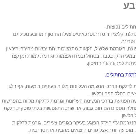
בע
תולים נפוצות.
ת, קליצי וירוס ורינוטרכאיטיס,ואילו החיסון המרובע מכיל גם
וטרינר.
וצה, הגורמת שלשול, הקאות מתמשכות, התייבשות מהירה, דיכאון
 במעי הדק, בכבד, בטחול ובמח העצמות, וגורמת למוות זמן קצר
נת למניעה ע"י החיסון.
לת בחתולים.
לדלקת בדרכי הנשימה העליונות מלווה בעיניים דומעות, אף זולג
צעים בחלל הפה ובלשון.
ה הפוגעת בדרכי הנשימה העליונות וגורמת לדלקת מלווה בהפרשות
מחלה נוספים הם חום גבוה, אדישות, התעטשות בלתי פוסקת, דלקת
 הלשון.
גרמת ע"י חיידק הפוגע בעיקר בגורים צעירים. גורמת לדלקות
 מופיעה יותר אצל גורים היוצאים מהבית או חסרי בית.