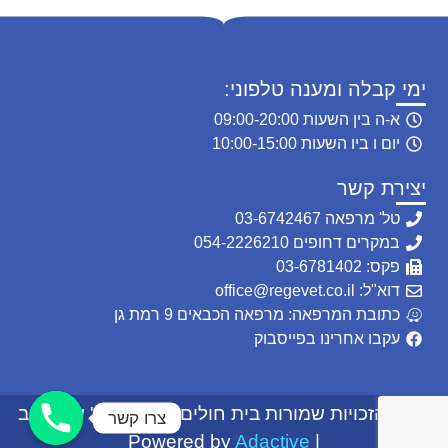
ימי קבלה ומענה טלפוני:
א-ה בין השעות 09:00-20:00
יום ו ביו השעות 10:00-15:00
יצירת קשר
טל' מרפאה 03-6742467
במקרים דחופים 054-2226210
פקס: 03-6781402
דוא"ל: office@regevet.co.il
כתובת המרפאה: מרפאה הכבאים 9 רמת גן
עקבו אחרינו בפייסבוק
© כל הזכויות שמורות בית חולים וטרינרי-דר' שרון רגב
צרו קשר
Adactive
| Powered by