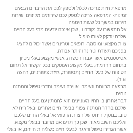
מרפאת חיות צריכה לכלול ולספק לכם את הדברים הבאים:
זמינות- המרפאה צריכה לספק לכם שירותים מקיפים ושירותי
חירום במשך כל שעות היממה.
אל תתפשרו על נקודה זו, שכן אינכם יודעים מתי בעל החיים
שלכם יזדקק לאותו טיפול.
צוות מקצועי ומוסמך- רופאים וטרינרים אשר יכולים להציג
בפניכם תעודת וטרינר והיתר עבודה.
אסיסטנטים אשר עברו הכשרה, אנשי מקצוע בעלי ניסיון
בתחום ההדמיה, בעלי מקצוע העוסקים בכל הקשור אל תחום
הטיפוח של בעלי החיים (תספורת, גזיזת ציפורניים, רחצה
ועוד).
מרפאה מרווחת ונעימה- אווירה נעימה וחדרי טיפול והמתנה
נוחים.
דבר אחרון בו תהיו מעוניינים הוא להמתין עם בעל החיים
שלכם בחדר המתנה צפוף בבעלי חיים אחרים ובעל ריח לא
טוב. בנוסף, היחס של הצוות הרפואי אל בעלי החיים שלכם
ואליכם חשוב מאוד, שכן כך תדעו אם מדובר בבעלי מקצוע
אשר הגדירו טיפול ודאגה לבעלי חיים כשליחות חייהם, או בעלי