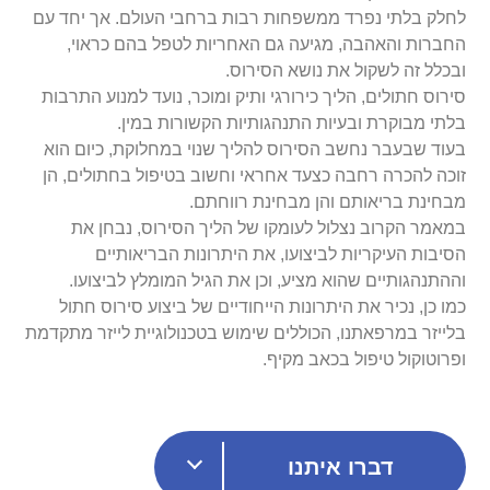
לחלק בלתי נפרד ממשפחות רבות ברחבי העולם. אך יחד עם
החברות והאהבה, מגיעה גם האחריות לטפל בהם כראוי,
ובכלל זה לשקול את נושא הסירוס.
סירוס חתולים, הליך כירורגי ותיק ומוכר, נועד למנוע התרבות
בלתי מבוקרת ובעיות התנהגותיות הקשורות במין.
בעוד שבעבר נחשב הסירוס להליך שנוי במחלוקת, כיום הוא
זוכה להכרה רחבה כצעד אחראי וחשוב בטיפול בחתולים, הן
מבחינת בריאותם והן מבחינת רווחתם.
במאמר הקרוב נצלול לעומקו של הליך הסירוס, נבחן את
הסיבות העיקריות לביצועו, את היתרונות הבריאותיים
וההתנהגותיים שהוא מציע, וכן את הגיל המומלץ לביצועו.
כמו כן, נכיר את היתרונות הייחודיים של ביצוע סירוס חתול
בלייזר במרפאתנו, הכוללים שימוש בטכנולוגיית לייזר מתקדמת
ופרוטוקול טיפול בכאב מקיף.
דברו איתנו