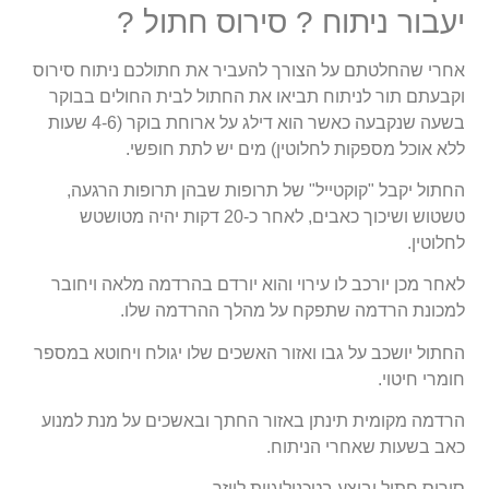
יעבור ניתוח ? סירוס חתול ?
אחרי שהחלטתם על הצורך להעביר את חתולכם ניתוח סירוס
וקבעתם תור לניתוח תביאו את החתול לבית החולים בבוקר
בשעה שנקבעה כאשר הוא דילג על ארוחת בוקר (4-6 שעות
ללא אוכל מספקות לחלוטין) מים יש לתת חופשי.
החתול יקבל "קוקטייל" של תרופות שבהן תרופות הרגעה,
טשטוש ושיכוך כאבים, לאחר כ-20 דקות יהיה מטושטש
לחלוטין.
לאחר מכן יורכב לו עירוי והוא יורדם בהרדמה מלאה ויחובר
למכונת הרדמה שתפקח על מהלך ההרדמה שלו.
החתול יושכב על גבו ואזור האשכים שלו יגולח ויחוטא במספר
חומרי חיטוי.
הרדמה מקומית תינתן באזור החתך ובאשכים על מנת למנוע
כאב בשעות שאחרי הניתוח.
סירוס חתול יבוצע בטכנולוגיית לייזר.