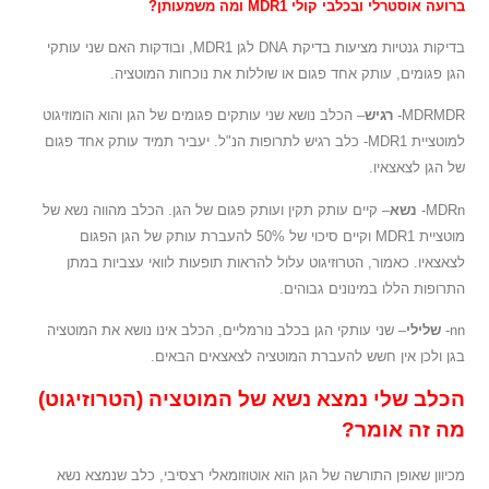
ברועה אוסטרלי ובכלבי קולי MDR1 ומה משמעותן?
בדיקות גנטיות מציעות בדיקת DNA לגן MDR1, ובודקות האם שני עותקי
הגן פגומים, עותק אחד פגום או שוללות את נוכחות המוטציה.
MDRMDR-
רגיש
– הכלב נושא שני עותקים פגומים של הגן והוא הומוזיגוט
למוטציית MDR1- כלב רגיש לתרופות הנ"ל. יעביר תמיד עותק אחד פגום
של הגן לצאצאיו.
MDRn-
נשא
– קיים עותק תקין ועותק פגום של הגן. הכלב מהווה נשא של
מוטציית MDR1 וקיים סיכוי של 50% להעברת עותק של הגן הפגום
לצאצאיו. כאמור, הטרוזיגוט עלול להראות תופעות לוואי עצביות במתן
התרופות הללו במינונים גבוהים.
nn-
שלילי
– שני עותקי הגן בכלב נורמליים, הכלב אינו נושא את המוטציה
בגן ולכן אין חשש להעברת המוטציה לצאצאים הבאים.
הכלב שלי נמצא נשא של המוטציה (הטרוזיגוט)
מה זה אומר?
מכיוון שאופן התורשה של הגן הוא אוטוזומאלי רצסיבי, כלב שנמצא נשא