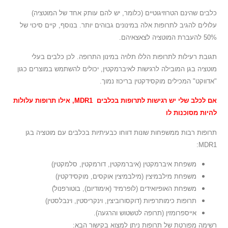
כלבים שהינם הטרוזיגוטיים (כלומר, יש להם עותק אחד של המוטציה)
עלולים להגיב לתרופות אלה במינונים גבוהים יותר. בנוסף, קיים סיכוי של
50% להעברת המוטציה לצאצאיהם.
תגובת רעילות לתרופות הללו תלויה במינון התרופה. לכן כלבים בעלי
מוטציה בגן המובילה לרגישות לאיברמקטין, יכולים להשתמש במוצרים כגון
"אדווקט" המכילים מוקסידקטין בריכוז נמוך.
אם לכלב שלי יש רגישות לתרופות בכלבים MDR1, אילו תרופות עלולות
להיות מסוכנות לו
תרופות רבות ממשפחות שונות דווחו כבעיתיות בכלבים עם מוטציה בגן
MDR1:
משפחת איברמקטין (איברמקטין, דורמקטין, סלמקטין)
משפחת מילבמיצין (מילבמיצין אוקסים, מוקסידקטין)
משפחת האופיואידים (לופרמיד (אימודיום), בוטורפנול)
תרופות כימותרפיות (דוקסורוביצין, וינקריסטין, וינבלסטין)
אייספרומזין (תרופה לטשטוש והרגעה)
.
רשימה מפורטת של תרופות ניתן למצוא בקישור הבא: