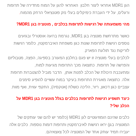
הגן MDR1 אחראי ליצור חלבון האחראי להגן על המוח מחדירה של תרופות
ורעלים, על ידי העברת כימיקלים בעלי נזק פוטנציאלי הרחק מהמוח
.
מהי משמעותה של רגישות לתרופות בכלבים , מוטציה בגן
MDR1
?
כאשר מתרחשת מוטציה בגן MDR1, נגרמת ברועה אוסטרלי ובגזעים
נוספים רגישות לתרופות שונות כגון משפחת האיברמקטין, כלומר רגישות
לזריקות נגד תולעת הפארק.
לכלבים בעלי מוטציה זו יש פגם בחלבון המעורב בספיגה, הפצה, מטבוליזם
והפרשה של תרופות. כתוצאה מכך התרופות מגיעות למוח,
ומתעכבת היכולת של הכלב לפנות אותן, הדבר מוביל להצטברות תרופות
אלה. כתוצאה מאגירת התרופות בעיקר במוח עשויים להופיע סימנים
עצביים כגון דכאון, ריור, הליכה כושלת (אטקסיה), התקפי עווית, ואף מוות.
כיצד תשפיע רגישות לתרופות בכלבים בגלל מוטציה בגן MDR1 על
הכלב שלי?
כלבים שהינם הומוזיגוטיים לגן MDR1 (כלומר יש להם שני עותקים של
המוטציה בגן) יראו רגישות לאיברמקטין ותרופות דומות נוספות. כלבים אלה
יעבירו תמיד עותק אחד של המוטציה לכל צאצאיהם.