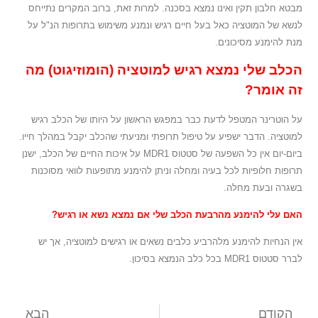
מבטא חלבון תקין ואינו נמצא בסכנה. למרות זאת, ברוב המקרים נתייחס
לנשא של המוטציה כאל בעל חיים רגיש ונמנע משימוש בתרופות הנ"ל על
מנת להימנע מסיכונים.
הכלב שלי נמצא רגיש למוטציה (הומוזיגוט) מה
זה אומר?
על הוטרינר המטפל לדעת כבר במפגש הראשון על היותו של הכלב רגיש
למוטציה. הדבר ישפיע על טיפול תרופתי ומניעתי שהכלב יקבל במהלך חייו.
ביום-יום אין כל השפעה של סטטוס MDR1 על איכות החיים של הכלב, ישנן
תרופות חלופיות לכל בעיה ומחלה וניתן להימנע מתופעות לוואי מסוכנות
בשגרה ובעת מחלה.
האם עלי להימנע מהרבעת הכלב שלי אם נמצא נשא או רגיש?
אין הנחיות להימנע מלהרביע כלבים נשאים או רגישים למוטציה, אך יש
לברר סטטוס MDR1 בכל כלב הנמצא בסיכון.
הקודם
הבא