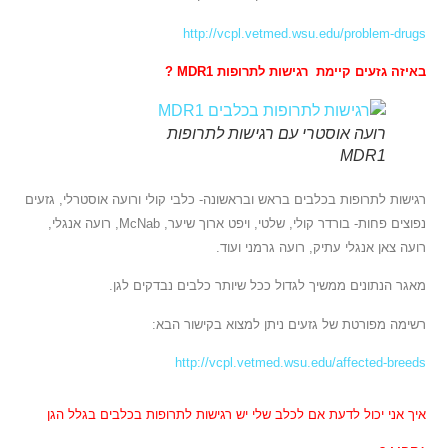
http://vcpl.vetmed.wsu.edu/problem-drugs
באיזה גזעים קיימת רגישות לתרופות
MDR1 ?
רועה אוסטרי עם רגישות לתרופות
MDR1
רגישות לתרופות בכלבים בראש ובראשונה- כלבי קולי ורועה אוסטרלי, גזעים
נפוצים פחות- בורדר קולי, שלטי, ויפט ארוך שיער, McNab, רועה אנגלי,
רועה צאן אנגלי עתיק, רועה גרמני ועוד.
מאגר הנתונים ממשיך לגדול ככל שיותר כלבים נבדקים לגן.
רשימה מפורטת של גזעים ניתן למצוא בקישור הבא:
http://vcpl.vetmed.wsu.edu/affected-breeds
איך אני יכול לדעת אם לכלב שלי יש רגישות לתרופות בכלבים בגלל הגן