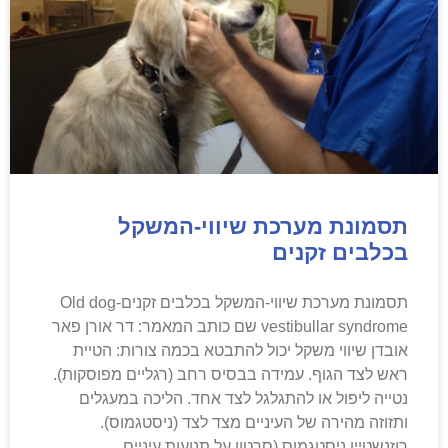
תסמונת מערכת שיווי-המשקל
בכלבים זקנים
תסמונת מערכת שיווי-המשקל בכלבים זקנים-Old dog
vestibullar syndrome שם כותב המאמר: דר אורן פאר
אובדן שיווי משקל יכול להתבטא בכמה צורות: הטיית
ראש לצד הגוף. עמידה בבסיס רחב (רגליים מפוסקות).
נטייה ליפול או להתגלגל לצד אחד. הליכה במעגלים
ותזוזה מהירה של העיניים מצד לצד (ניסטגמוס).
רוזנשטיין ניסטגמוס (סרטון על תנועות עיניים