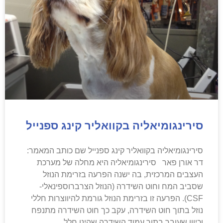
סירינגומיאליה בקוואליר קינג ספנייל
סירינגומיאליה בקוואליר קינג ספנייל שם כותב המאמר:
דר אורן פאר סירינגומיאליה היא מחלה של מערכת
העצבים המרכזית, בה ישנה הפרעה בזרימת הנוזל
שסביב המח וחוט השידרה (הנוזל הצרברוספינאלי-
CSF). הפרעה זו בזרימת הנוזל גורמת להיווצרות חללי
נוזל בתוך חוט השידרה, עקב כך חוט השידרה מתנפח
וכיוון שעובר בתוך עמוד השידרה שהינו חלל