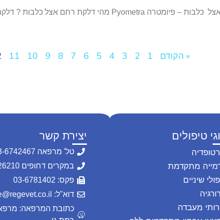
מאת : דר אורן פאר דלקת רחם אצל כלבות – פיומטרה ometra
« הקודם
1
2
3
4
5
6
7
8
9
10
11
2
גי טיפולים
יצירת קשר
טל' מרפאה 03-6742467
רטופדיה
מייה מתקדמת
במקרים דחופים 054-2226210
ולי שיניים
פקס: 03-6781402
ורגיה
דוא"ל: office@regevet.co.il
רותי מעבדה