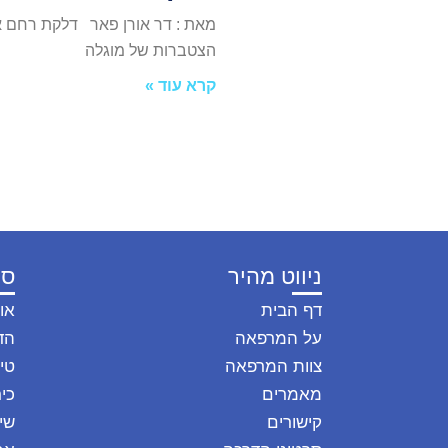
הצטברות של מוגלה
קרא עוד »
ניווט מהיר
סו
דף הבית
או
על המרפאה
הד
צוות המרפאה
טיפ
מאמרים
כיר
קישורים
שי