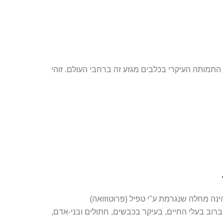
התמותה העיקרי בכלבים מגזע זה ברחבי העולם. זוהי
ינה מחלה שנגרמת ע"י טפיל (פרוטוזואה)
Toxoplasma gondii). טפיל זה פוגע ברוב בעלי החיים, בעיקר בכבשים, חתולים ובני-אדם,