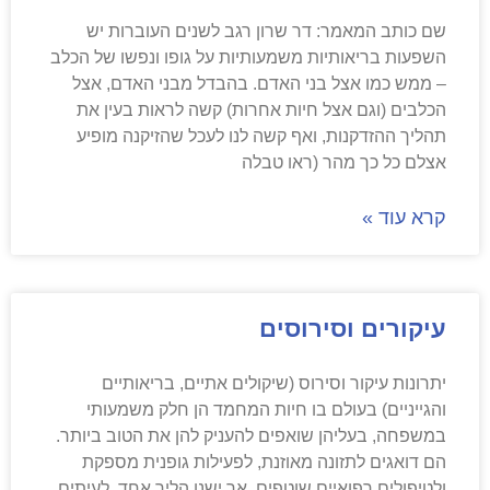
שם כותב המאמר: דר שרון רגב לשנים העוברות יש
השפעות בריאותיות משמעותיות על גופו ונפשו של הכלב
– ממש כמו אצל בני האדם. בהבדל מבני האדם, אצל
הכלבים (וגם אצל חיות אחרות) קשה לראות בעין את
תהליך ההזדקנות, ואף קשה לנו לעכל שהזיקנה מופיע
אצלם כל כך מהר (ראו טבלה
קרא עוד »
עיקורים וסירוסים
יתרונות עיקור וסירוס (שיקולים אתיים, בריאותיים
והגייניים) בעולם בו חיות המחמד הן חלק משמעותי
במשפחה, בעליהן שואפים להעניק להן את הטוב ביותר.
הם דואגים לתזונה מאוזנת, לפעילות גופנית מספקת
ולטיפולים רפואיים שוטפים. אך ישנו הליך אחד, לעיתים