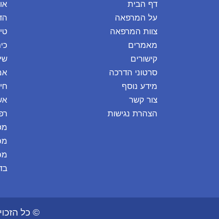
דף הבית
או
על המרפאה
הד
צוות המרפאה
טיפ
מאמרים
כיר
קישורים
שי
סרטוני הדרכה
אמ
מידע נוסף
חי
צור קשר
אש
הצהרת נגישות
רפ
מס
מכ
מכ
בד
© כל הזכויות