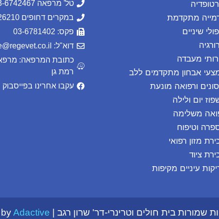
טל' מרפאה 03-6742467
רטופדיה
מייה מתקדמת
במקרים דחופים 054-2226210
ולי שיניים
פקס: 03-6781402
ורגיה
דוא"ל: office@regevet.co.il
רותי מעבדה
רמת גן
צעי אבחון מתקדמים ללב
סונים ורפואה מונעת
עקבו אחרינו בפייסבוק
פוז יום ולילה
ואה משלימה
פרה וטיפוח
ירת מזון רפואי
ירת ציוד
יקות עיניים מקיפות
 שמורות בית חולים וטרינרי-דר' שרון רגב | Powered by
Adactive