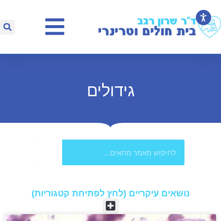
גידולים
נושאים עיקריים (לחץ לפתיחת קטגוריות)​